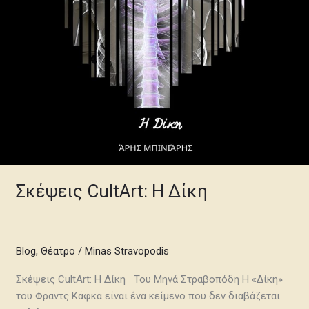
Σκέψεις CultArt: Η Δίκη
Blog
,
Θέατρο
/
Minas Stravopodis
Σκέψεις CultArt: Η Δίκη Του Μηνά Στραβοπόδη Η «Δίκη»
του Φραντς Κάφκα είναι ένα κείμενο που δεν διαβάζεται