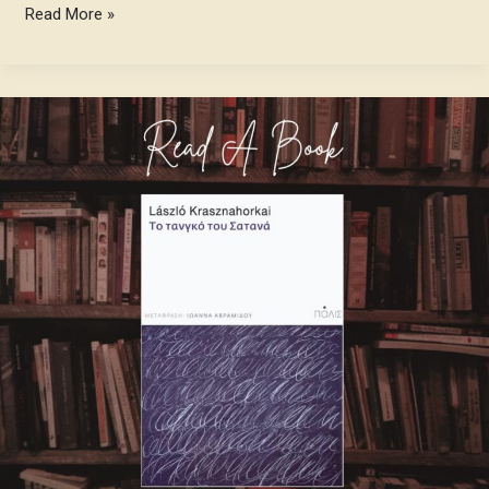
Read More »
Σκέψεις
CultArt:
Το
Τανγκό
του
Σατανά