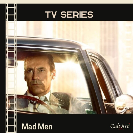
Σκέψεις
CultArt:
Mad
Men