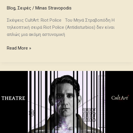
Blog
,
Σειρές
/
Minas Stravopodis
Σκέψεις CultArt: Riot Police Του Μηνά Στραβοπόδη Η
τηλεοπτική σειρά Riot Police (Antidisturbios) δεν είναι
απλώς μια ακόμη αστυνομική
Read More »
Σκέψεις
CultArt:
Η
Δίκη