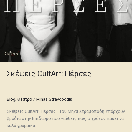
Σκέψεις CultArt: Πέρσες
Blog
,
Θέατρο
/
Minas Stravopodis
Σκέψεις CultArt: Πέρσες Του Μηνά Στραβοπόδη Υπάρχουν
βράδια στην Επίδαυρο που νιώθεις πως ο χρόνος παύει να
κυλά γραμμικά.