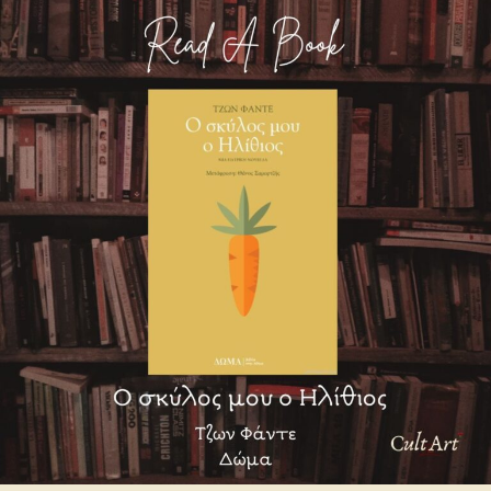
Σκέψεις
CultArt:
Ο
Σκύλος
μου
ο
Ηλίθιος