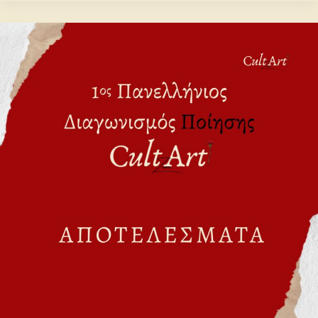
Αποτελέσματα
1ου
Πανελλήνιου
Διαγωνισμού
Ποίησης
CultArt
Zone