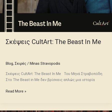
Σκέψεις CultArt: The Beast Ιn Me
Blog
,
Σειρές
/
Minas Stravopodis
Σκέψεις CultArt: The Beast In Me Του Μηνά Στραβοπόδη
Στο The Beast in Me δεν βρίσκεις απλώς μια ιστορία
Read More »