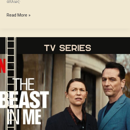
απλώς·
Read More »
Σκέψεις
CultArt:
The
Beast
Ιn
Me