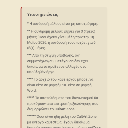
Υποσημειώσεις
Η συνδρομή μέλους είναι μη επιστρέψιμη.
*
Η συνδρομή μέλους ισχύει για 3 (τρεις)
**
μήνες. Όσοι έχουν γίνει μέλη πριν την 1η
Μαΐου 2026, η συνδρομή τους ισχύει για 6
(έξι) μήνες.
Από τη στιγμή υποβολής, ο/η
***
συμμετέχων/συμμετέχουσα δεν έχει
δικαίωμα να προβεί σε αλλαγές στο
υποβληθέν έργο.
Το αρχείο του κάθε έργου μπορεί να
****
είναι είτε σε μορφή PDF είτε σε μορφή
Word.
Τα αποτελέσματα του διαγωνισμού θα
*****
προκύψουν από επιτροπή αξιολόγησης που
διαμορφώνει το CultArt Zone.
Όσοι είναι ήδη μέλη του CultArt Zone,
******
με ενεργό καθεστώς, έχουν δικαίωμα
δωρεάν συμμετοχής όσων κειμένων ορίζει η