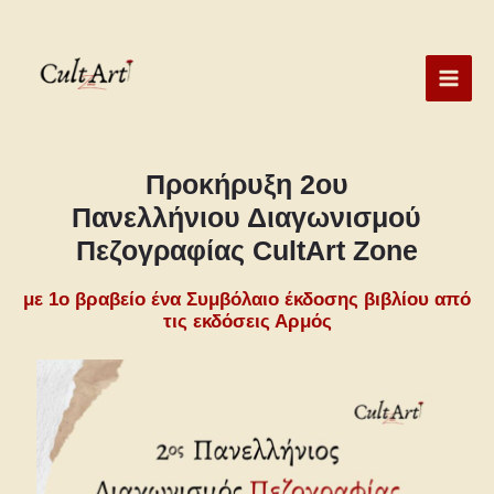
Skip
to
content
Προκήρυξη 2ου
Πανελλήνιου Διαγωνισμού
Πεζογραφίας CultArt Zone
με 1ο βραβείο ένα Συμβόλαιο έκδοσης βιβλίου από
τις εκδόσεις Αρμός