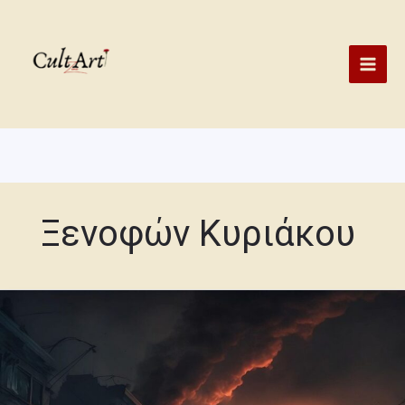
Skip
to
content
Ξενοφών Κυριάκου
Νόμος