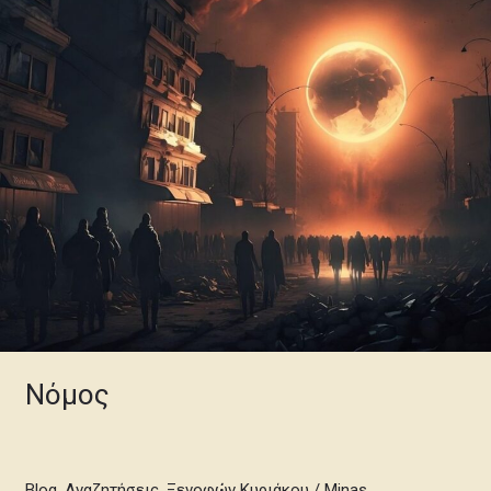
Νόμος
Blog
,
Αναζητήσεις
,
Ξενοφών Κυριάκου
/
Minas