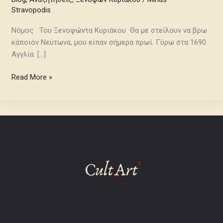
Stravopodis
Νόμος Του Ξενοφώντα Κυριάκου Θα με στείλουν να βρω
κάποιον Νεύτωνα, μου είπαν σήμερα πρωί. Γύρω στα 1690.
Αγγλία. […]
Read More »