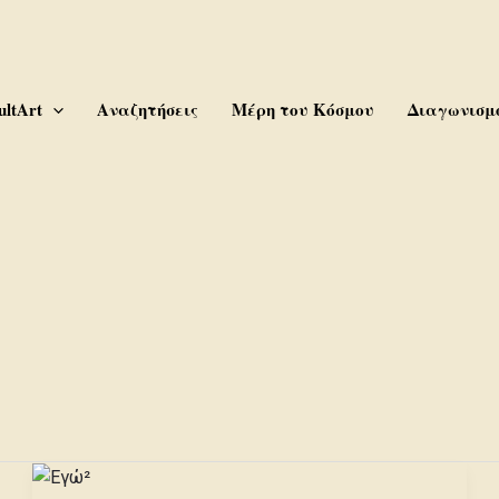
ultArt
Αναζητήσεις
Μέρη του Κόσμου
Διαγωνισμο
ς
Εγώ²