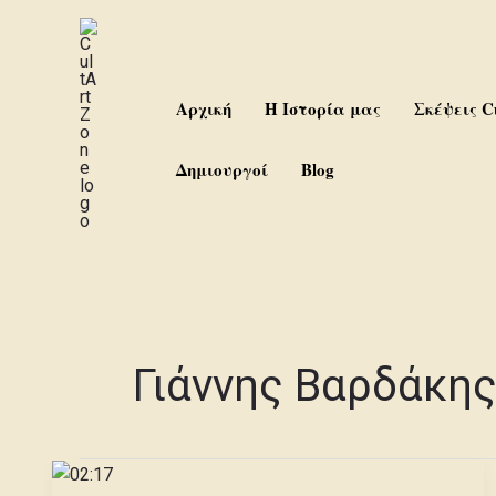
Skip
to
content
Αρχική
Η Ιστορία μας
Σκέψεις C
Δημιουργοί
Blog
Γιάννης Βαρδάκη
02:17