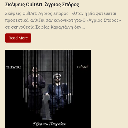
Σκέψεις CultArt: Άγριος Σπόρος
Σκέψεις CultArt: Άγριος Σπόρος «Όταν η βία φυτεύεται
προσεκτικά, ανθίζει σαν κανονικότητα»Ο «Άγριος Σπόρος»
σε σκηνοθεσία Σοφίας Καραγιάννη δεν …
Read More