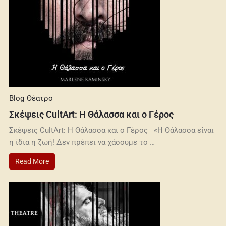
Blog
Θέατρο
Σκέψεις CultArt: Η Θάλασσα και ο Γέρος
Σκέψεις CultArt: Η Θάλασσα και ο Γέρος «Η Θάλασσα είναι
η ίδια η ζωή! Δεν πρέπει να χάσουμε το …
Read More