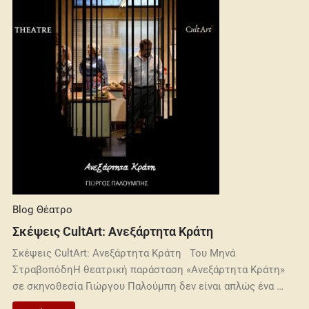
Blog
Θέατρο
Σκέψεις CultArt: Ανεξάρτητα Κράτη
Σκέψεις CultArt: Ανεξάρτητα Κράτη Του Μηνά
ΣτραβοπόδηΗ θεατρική παράσταση «Ανεξάρτητα Κράτη»
σε σκηνοθεσία Γιώργου Παλούμπη δεν είναι απλώς ένα …