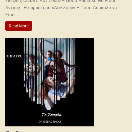
Σκέψεις CultArt: Δον Ζουάν – Πόσο Δύσκολο Να Είσαι
Άντρας Η παράσταση «Δον Ζουάν – Πόσο Δύσκολο να
Είσαι …
Read More