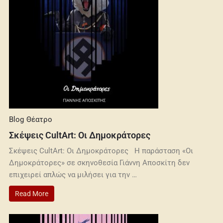
Blog
Θέατρο
Σκέψεις CultArt: Οι Δημοκράτορες
Σκέψεις CultArt: Οι Δημοκράτορες Η παράσταση «Οι
Δημοκράτορες» σε σκηνοθεσία Γιάννη Αποσκίτη δεν
επιχειρεί απλώς να μιλήσει για την …
Read More