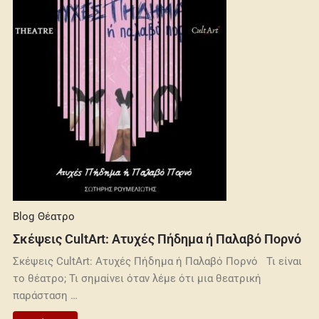
Blog
Θέατρο
Σκέψεις CultArt: Ατυχές Πήδημα ή Παλαβό Πορνό
Σκέψεις CultArt: Ατυχές Πήδημα ή Παλαβό Πορνό Τι είναι
το θέατρο; Τι σημαίνει όταν λέμε ότι μια θεατρική
παράσταση …