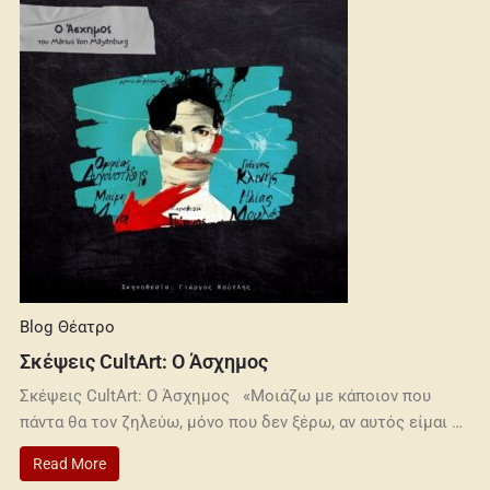
Blog
Θέατρο
Σκέψεις CultArt: Ο Άσχημος
Σκέψεις CultArt: Ο Άσχημος «Μοιάζω με κάποιον που
πάντα θα τον ζηλεύω, μόνο που δεν ξέρω, αν αυτός είμαι …
Read More