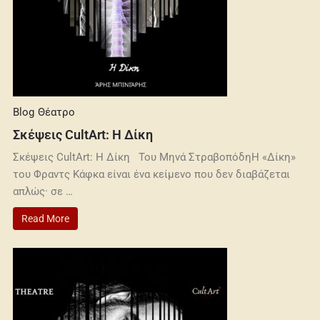
Blog
Θέατρο
Σκέψεις CultArt: Η Δίκη
Σκέψεις CultArt: Η Δίκη Του Μηνά ΣτραβοπόδηΗ «Δίκη»
του Φραντς Κάφκα είναι ένα κείμενο που δεν διαβάζεται
απλώς· σε …
Read More