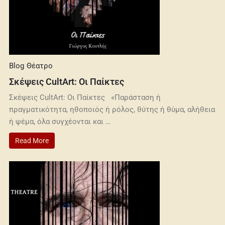
Blog
Θέατρο
Σκέψεις CultArt: Οι Παίκτες
Σκέψεις CultArt: Οι Παίκτες «Παράσταση ή
πραγματικότητα, ηθοποιός ή ρόλος, θύτης ή θύμα, αλήθεια
ή ψέμα, όλα συγχέονται και …
Read More