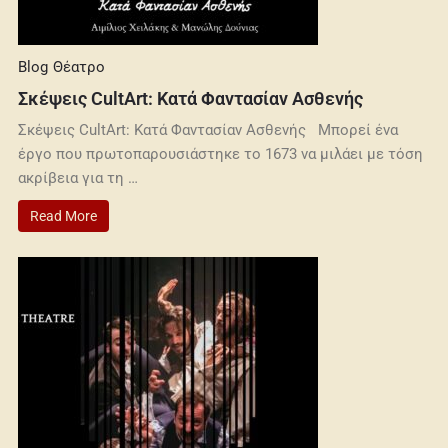
Blog
Θέατρο
Σκέψεις CultArt: Κατά Φαντασίαν Ασθενής
Σκέψεις CultArt: Κατά Φαντασίαν Ασθενής Μπορεί ένα
έργο που πρωτοπαρουσιάστηκε το 1673 να μιλάει με τόση
ακρίβεια για τη …
Read More