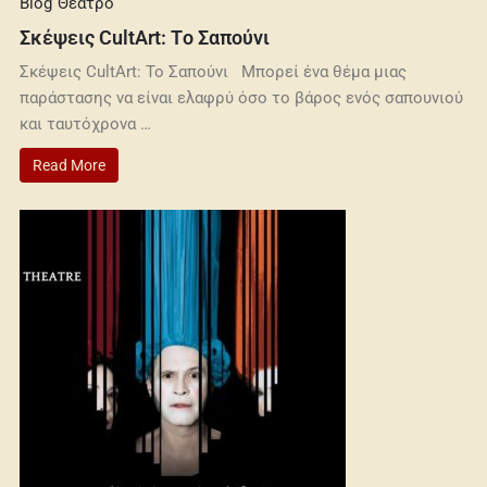
Blog
Θέατρο
Σκέψεις CultArt: Tο Σαπούνι
Σκέψεις CultArt: Το Σαπούνι Μπορεί ένα θέμα μιας
παράστασης να είναι ελαφρύ όσο το βάρος ενός σαπουνιού
και ταυτόχρονα …
Read More