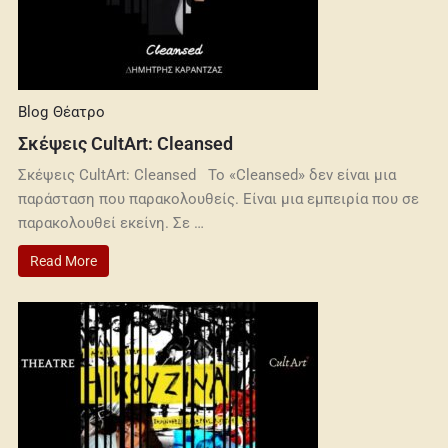
Blog
Θέατρο
Σκέψεις CultArt: Cleansed
Σκέψεις CultArt: Cleansed Το «Cleansed» δεν είναι μια
παράσταση που παρακολουθείς. Είναι μια εμπειρία που σε
παρακολουθεί εκείνη. Σε …
Read More