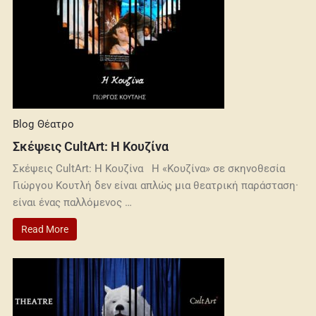
Blog
Θέατρο
Σκέψεις CultArt: Η Κουζίνα
Σκέψεις CultArt: Η Κουζίνα Η «Κουζίνα» σε σκηνοθεσία
Γιώργου Κουτλή δεν είναι απλώς μια θεατρική παράσταση·
είναι ένας παλλόμενος …
Read More