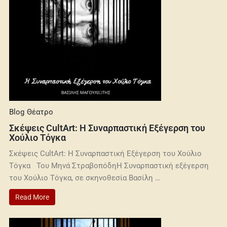
Blog
Θέατρο
Σκέψεις CultArt: Η Συναρπαστική Εξέγερση του
Χούλιο Τόγκα
Σκέψεις CultArt: Η Συναρπαστική Εξέγερση του Χούλιο
Τόγκα Του Μηνά ΣτραβοπόδηΗ Συναρπαστική εξέγερση
του Χούλιο Τόγκα, σε σκηνοθεσία Βασίλη …
Read More