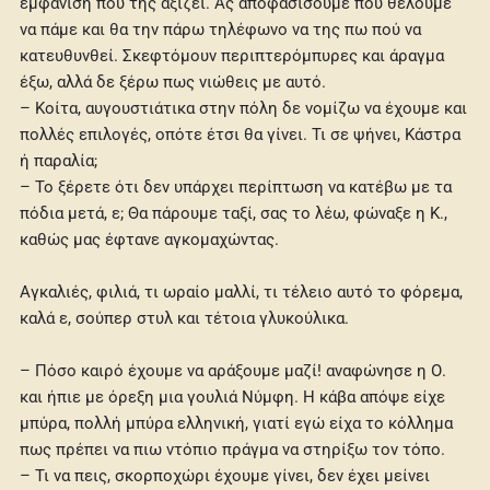
εμφάνιση που της αξίζει. Ας αποφασίσουμε πού θέλουμε
να πάμε και θα την πάρω τηλέφωνο να της πω πού να
κατευθυνθεί. Σκεφτόμουν περιπτερόμπυρες και άραγμα
έξω, αλλά δε ξέρω πως νιώθεις με αυτό.
– Κοίτα, αυγουστιάτικα στην πόλη δε νομίζω να έχουμε και
πολλές επιλογές, οπότε έτσι θα γίνει. Τι σε ψήνει, Κάστρα
ή παραλία;
– Το ξέρετε ότι δεν υπάρχει περίπτωση να κατέβω με τα
πόδια μετά, ε; Θα πάρουμε ταξί, σας το λέω, φώναξε η Κ.,
καθώς μας έφτανε αγκομαχώντας.
Αγκαλιές, φιλιά, τι ωραίο μαλλί, τι τέλειο αυτό το φόρεμα,
καλά ε, σούπερ στυλ και τέτοια γλυκούλικα.
– Πόσο καιρό έχουμε να αράξουμε μαζί! αναφώνησε η Ο.
και ήπιε με όρεξη μια γουλιά Νύμφη. Η κάβα απόψε είχε
μπύρα, πολλή μπύρα ελληνική, γιατί εγώ είχα το κόλλημα
πως πρέπει να πιω ντόπιο πράγμα να στηρίξω τον τόπο.
– Τι να πεις, σκορποχώρι έχουμε γίνει, δεν έχει μείνει