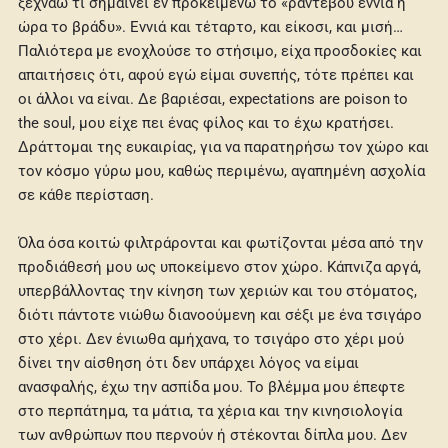
ξεχνάω τι σημαίνει εν προκειμένω το «ραντεβού εννιά η
ώρα το βράδυ». Εννιά και τέταρτο, και είκοσι, και μισή…
Παλιότερα με ενοχλούσε το στήσιμο, είχα προσδοκίες και
απαιτήσεις ότι, αφού εγώ είμαι συνεπής, τότε πρέπει και
οι άλλοι να είναι. Δε βαριέσαι, expectations are poison to
the soul, μου είχε πει ένας φίλος και το έχω κρατήσει.
Δράττομαι της ευκαιρίας, για να παρατηρήσω τον χώρο και
τον κόσμο γύρω μου, καθώς περιμένω, αγαπημένη ασχολία
σε κάθε περίσταση.
Όλα όσα κοιτώ φιλτράρονται και φωτίζονται μέσα από την
προδιάθεσή μου ως υποκείμενο στον χώρο. Κάπνιζα αργά,
υπερβάλλοντας την κίνηση των χεριών και του στόματος,
διότι πάντοτε νιώθω διανοούμενη και σέξι με ένα τσιγάρο
στο χέρι. Δεν ένιωθα αμήχανα, το τσιγάρο στο χέρι μού
δίνει την αίσθηση ότι δεν υπάρχει λόγος να είμαι
ανασφαλής, έχω την ασπίδα μου. Το βλέμμα μου έπεφτε
στο περπάτημα, τα μάτια, τα χέρια και την κινησιολογία
των ανθρώπων που περνούν ή στέκονται δίπλα μου. Δεν