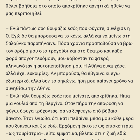
θέλει βοήθεια, στο οποίο αποκρίθηκε αρνητικά, ήθελε να
μας περιποιηθεί.
– Εγώ πάντως σας θαυμάζω εσάς που φύγατε, συνέχισε η
Ο. Εγώ δε θα μπορούσα να το κάνω, αλλά και να μείνω στη
Σαλούγκα παραπήγαινε. Πόσα χρόνια προσπαθούσα να βρω
τον δρόμο μου στο τραγούδι και στο θέατρο και κάθε
φορά απογοητευόμουν, μου κόβονταν τα φτερά,
πληγωνόταν η αυτοπεποίθησή μου. Η Αθήνα είναι χάος,
αλλά έχει ευκαιρίες. Αν μπορούσα, θα έβγαινα κι εγώ
εξωτερικό, αλλά δεν το σηκώνω, ήδη μου παίρνει χρόνο να
συνηθίσω την Αθήνα.
– Εγώ πάλι θαυμάζω εσάς που μείνατε, αποκρίθηκα. Ήπια
μια γουλιά από τη Βεργίνα. Όταν πήρα την απόφαση να
φύγω, έφυγα τρέχοντας, σα να ξεφεύγω από βέβαιο
θάνατο. Έτσι ένιωθα, ότι κάτι πεθαίνει μέσα μου κάθε μέρα
που ξυπνάω και ζω εδώ. Ερχόμενη έκτοτε ως επισκέπτρια
–ως τουρίστρια–, είπα εμφατικά, βλέπω ότι η ζωή εδώ