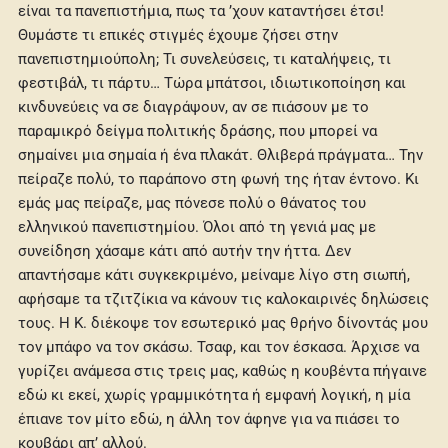
είναι τα πανεπιστήμια, πως τα ’χουν καταντήσει έτσι!
Θυμάστε τι επικές στιγμές έχουμε ζήσει στην
πανεπιστημιούπολη; Τι συνελεύσεις, τι καταλήψεις, τι
φεστιβάλ, τι πάρτυ… Τώρα μπάτσοι, ιδιωτικοποίηση και
κινδυνεύεις να σε διαγράψουν, αν σε πιάσουν με το
παραμικρό δείγμα πολιτικής δράσης, που μπορεί να
σημαίνει μια σημαία ή ένα πλακάτ. Θλιβερά πράγματα… Την
πείραζε πολύ, το παράπονο στη φωνή της ήταν έντονο. Κι
εμάς μας πείραζε, μας πόνεσε πολύ ο θάνατος του
ελληνικού πανεπιστημίου. Όλοι από τη γενιά μας με
συνείδηση χάσαμε κάτι από αυτήν την ήττα. Δεν
απαντήσαμε κάτι συγκεκριμένο, μείναμε λίγο στη σιωπή,
αφήσαμε τα τζιτζίκια να κάνουν τις καλοκαιρινές δηλώσεις
τους. Η Κ. διέκοψε τον εσωτερικό μας θρήνο δίνοντάς μου
τον μπάφο να τον σκάσω. Τσαφ, και τον έσκασα. Άρχισε να
γυρίζει ανάμεσα στις τρεις μας, καθώς η κουβέντα πήγαινε
εδώ κι εκεί, χωρίς γραμμικότητα ή εμφανή λογική, η μία
έπιανε τον μίτο εδώ, η άλλη τον άφηνε για να πιάσει το
κουβάρι απ’ αλλού.