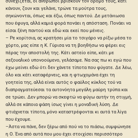
συνεχίζεται, οι άνθρωποι βρίσκουν τον δρόμο τους, κάτι
κάνουν, ζουν και γελάνε, τρώνε τα μούτρα τους,
σηκώνονται, όπως και έξω, όπως παντού. Δε μετάνιωσα
που έφυγα, αλλά καμιά φορά πονάει η απόσταση. Πονάει να
είσαι ξένη παντού και εδώ και εκεί που μένεις.
– Ρε κορίτσια, ας κρατήσει μία το τσιγάρο να ρίξω μέσα το
χόρτο, μας είπε η Κ. Γύρισα να τη βοηθήσω να φέρει εις
πέρας την αποστολή της. Κάτι αστείο είπε, κάτι με
σεξουαλικό υπονοούμενο, γελάσαμε. Να σας πω κι εγώ που
έχω μείνει εδώ ότι δεν χάνετε τίποτα που φύγατε. Δε λέω,
όλο και κάτι καταφέρνεις, και η φτωχομάνα έχει τη
γοητεία της, αλλά είναι αυτός ο φαύλος κύκλος τού να
διαπραγματεύεσαι τα αυτονόητα μεγάλη μαύρη τρύπα και
σε τρώει. Δεν μπορώ να σκεφτώ να φύγω αυτήν τη στιγμή,
αλλά σε κάποια φάση ίσως γίνει η μοναδική λύση. Δε
φτιάχνεται τίποτα, μόνο καταστρέφονται κι αυτά τα λίγα
που έχουμε.
–Άστα να πάνε, δεν ξέρω από πού να το πιάσω, συμφώνησε
η Ο. Ένα από αυτά που μου έχει στοιχίσει περισσότερο