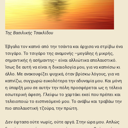
Της Βασιλικής Τσακλίδου
Έβγαλα τον καπνό από την τσάντα και άρχισα να στρίβω ένα
τσιγάρο. Το τσιγάρο της αναμονής –μεγάλης ή μικρής,
σημαντικής ή ασήμαντης– είναι αλλιώτικα απολαυστικό.
Ίσως δε αυτή να είναι η δικαιολογία μου, για να καπνίσω κι
άλλο. Με ανακουφίζει ψυχικά, όταν βρίσκω λόγους, για να
καπνίζω, συγχωρώ ευκολότερα την αδυναμία μου. Και μόνη
η ύπαρξή μου σε αυτήν την πόλη προσφέρεται ως η τέλεια
εσωτερική άφεση. Γλείφω το χαρτάκι εκεί που πρέπει και
τελειοποιώ το εισπνεόμενό μου. Το ανάβω και τραβάω την
πιο απολαυστική τζούρα, την πρώτη.
Δεν έφτασα ούτε νωρίς, ούτε αργά. Στην ώρα μου. Απλώς