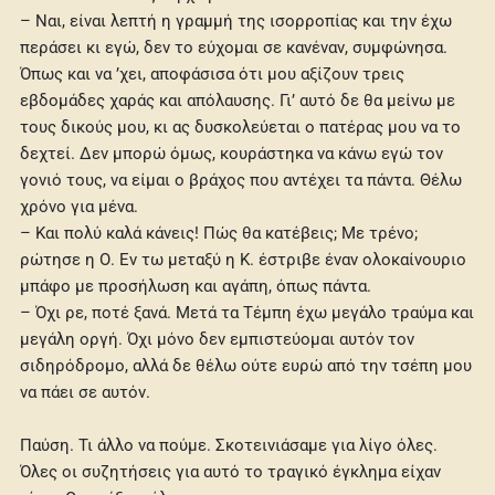
– Ναι, είναι λεπτή η γραμμή της ισορροπίας και την έχω
περάσει κι εγώ, δεν το εύχομαι σε κανέναν, συμφώνησα.
Όπως και να ’χει, αποφάσισα ότι μου αξίζουν τρεις
εβδομάδες χαράς και απόλαυσης. Γι’ αυτό δε θα μείνω με
τους δικούς μου, κι ας δυσκολεύεται ο πατέρας μου να το
δεχτεί. Δεν μπορώ όμως, κουράστηκα να κάνω εγώ τον
γονιό τους, να είμαι ο βράχος που αντέχει τα πάντα. Θέλω
χρόνο για μένα.
– Και πολύ καλά κάνεις! Πώς θα κατέβεις; Με τρένο;
ρώτησε η Ο. Εν τω μεταξύ η Κ. έστριβε έναν ολοκαίνουριο
μπάφο με προσήλωση και αγάπη, όπως πάντα.
– Όχι ρε, ποτέ ξανά. Μετά τα Τέμπη έχω μεγάλο τραύμα και
μεγάλη οργή. Όχι μόνο δεν εμπιστεύομαι αυτόν τον
σιδηρόδρομο, αλλά δε θέλω ούτε ευρώ από την τσέπη μου
να πάει σε αυτόν.
Παύση. Τι άλλο να πούμε. Σκοτεινιάσαμε για λίγο όλες.
Όλες οι συζητήσεις για αυτό το τραγικό έγκλημα είχαν