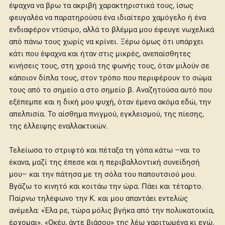
έψαχνα να βρω τα ακριβή χαρακτηριστικά τους, ίσως
φευγαλέα να παρατηρούσα ένα ιδιαίτερο χαμόγελο ή ένα
ενδιαφέρον ντύσιμο, αλλά το βλέμμα μου έφευγε νωχελικά
από πάνω τους χωρίς να κρίνει. Ξέρω όμως ότι υπάρχει
κάτι που έψαχνα και ήταν στις μικρές, ανεπαίσθητες
κινήσεις τους, στη χροιά της φωνής τους, όταν μιλούν σε
κάποιον δίπλα τους, στον τρόπο που περιφέρουν το σώμα
τους από το σημείο α στο σημείο β. Αναζητούσα αυτό που
εξέπεμπε και η δική μου ψυχή, όταν έμενα ακόμα εδώ, την
απελπισία. Το αίσθημα πνιγμού, εγκλεισμού, της πίεσης,
της έλλειψης εναλλακτικών.
Τελείωσα το στριφτό και πέταξα τη γόπα κάτω –ναι το
έκανα, μαζί της έπεσε και η περιβαλλοντική συνείδησή
μου– και την πάτησα με τη σόλα του παπουτσιού μου.
Βγάζω το κινητό και κοιτάω την ώρα. Πάει και τέταρτο.
Παίρνω τηλέφωνο την Κ. και μου απαντάει εντελώς
ανέμελα: «Έλα ρε, τώρα μόλις βγήκα από την πολυκατοικία,
έρχομαι». «Οκέυ, άντε βιάσου» της λέω χαριτωμένα κι εγώ.