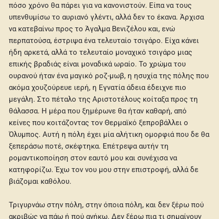
πόσο χρόνο θα πάρει για να κανονιστούν. Είπα να τους
υπενθυμίσω το αυριανό γλέντι, αλλά δεν το έκανα. Άρχισα
να κατεβαίνω προς το Άγαλμα Βενιζέλου και, ενώ
περπατούσα, έστριψα ένα τελευταίο τσιγάρο. Είχα κάνει
ήδη αρκετά, αλλά το τελευταίο μοναχικό τσιγάρο μιας
επικής βραδιάς είναι μοναδικά ωραίο. Το χρώμα του
ουρανού ήταν ένα μαγικό ροζ-μωβ, η ησυχία της πόλης που
ακόμα χουζούρευε ιερή, η Εγνατία άδεια έδειχνε πιο
μεγάλη. Στο πέταλο της Αριστοτέλους κοίταξα προς τη
θάλασσα. Η μέρα που ξημέρωνε θα ήταν καθαρή, από
κείνες που κοιτάζοντας τον Θερμαϊκό ξεπροβάλλει ο
Όλυμπος. Αυτή η πόλη έχει μία αλήτικη ομορφιά που δε θα
ξεπεράσω ποτέ, σκέφτηκα. Επέτρεψα αυτήν τη
ρομαντικοποίηση στον εαυτό μου και συνέχισα να
κατηφορίζω. Έχω τον νου μου στην επιστροφή, αλλά δε
βιάζομαι καθόλου.
Τριγυρνάω στην πόλη, στην όποια πόλη, και δεν ξέρω πού
ακριβώς να πάω ή πού ανήκω. Δεν ξέρω πια τι σημαίνουν