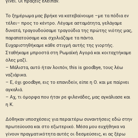
γίνει. Οι πράξεις έλειπαν.
Το ξημέρωμα μας βρήκε να κατεβαίνουμε –με τα πόδια εν
τέλει– προς το κέντρο. Λέγαμε ασταμάτητα, γελάγαμε
δυνατά, τραγουδούσαμε τραγούδια της πρώτης νιότης μας,
παραπατούσαμε και σχολιάζαμε τα πάντα.
Ευχαριστηθήκαμε κάθε στιγμή αυτής της γιορτής.
Σταθήκαμε μπροστά στη Ρωμαϊκή Αγορά και κοιταχτήκαμε
όλες μαζί.
– Μάλιστα, αυτό ήταν λοιπόν, this is goodbye, τους λέω
ναζιάρικα.
– Ε, όχι goodbye, εις το επανιδείν, είπε η Ο. και με παίρνει
αγκαλιά.
– Αχ, τι όμορφα που ήταν ρε φιλενάδες, μας αγκάλιασε και
η Κ.
Δόθηκαν υποσχέσεις για περαιτέρω συναντήσεις εδώ στην
πρωτεύουσα και στο εξωτερικό. Μέσα μου ευχήθηκα να
γίνουν πραγματικότητα αυτές οι δεσμεύσεις, κι ας ξέρω