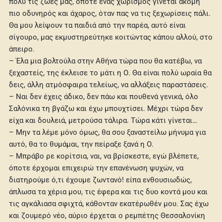
πολύ τις ζωές μας, οπότε ένας χωρισμός γίνεται ακόμη
πιο οδυνηρός και άχαρος, όταν πας να τις ξεχωρίσεις πάλι.
Θα μου λείψουν τα παιδιά από την παρέα, αυτό είναι
σίγουρο, μας εκμυστηρεύτηκε κοιτώντας κάπου αλλού, στο
άπειρο.
– Έλα μια βολτούλα στην Αθήνα τώρα που θα κατέβω, να
ξεχαστείς, της έκλεισε το μάτι η Ο. Θα είναι πολύ ωραία θα
δεις, άλλη ατμόσφαιρα τελείως, να αλλάξεις παραστάσεις.
– Ναι δεν έχεις άδικο, δεν πάω και πουθενά γενικά, όλο
Σαλόνικα τη βγάζω και έχω μπουχτίσει. Μέχρι τώρα δεν
είχα και δουλειά, μετρούσα τάλιρα. Τώρα κάτι γίνεται…
– Μην τα λέμε μόνο όμως, θα σου ξαναστείλω μήνυμα για
αυτό, θα το θυμάμαι, την πείραξε ξανά η Ο.
– Μπράβο ρε κορίτσια, ναι, να βρίσκεστε, εγώ βλέπετε,
όποτε έρχομαι επιχειρώ την επανένωση ψυχών, να
διατηρούμε ό,τι έχουμε ζωντανό! είπα ενθουσιωδώς,
άπλωσα τα χέρια μου, τις έφερα και τις δυο κοντά μου και
τις αγκάλιασα σφιχτά, κάθονταν εκατέρωθέν μου. Σας έχω
και ζουμερό νέο, αύριο έρχεται ο ρεμπέτης Θεσσαλονίκη