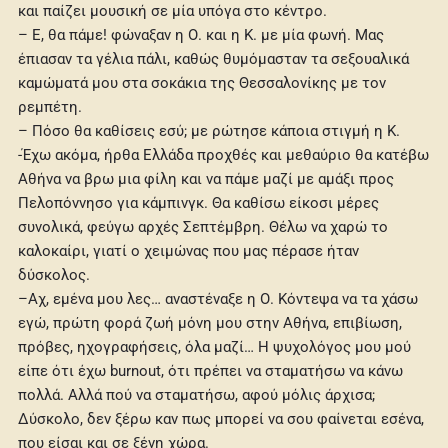
και παίζει μουσική σε μία υπόγα στο κέντρο.
– Ε, θα πάμε! φώναξαν η Ο. και η Κ. με μία φωνή. Μας
έπιασαν τα γέλια πάλι, καθώς θυμόμασταν τα σεξουαλικά
καμώματά μου στα σοκάκια της Θεσσαλονίκης με τον
ρεμπέτη.
– Πόσο θα καθίσεις εσύ; με ρώτησε κάποια στιγμή η Κ.
-Έχω ακόμα, ήρθα Ελλάδα προχθές και μεθαύριο θα κατέβω
Αθήνα να βρω μια φίλη και να πάμε μαζί με αμάξι προς
Πελοπόννησο για κάμπινγκ. Θα καθίσω είκοσι μέρες
συνολικά, φεύγω αρχές Σεπτέμβρη. Θέλω να χαρώ το
καλοκαίρι, γιατί ο χειμώνας που μας πέρασε ήταν
δύσκολος.
–Αχ, εμένα μου λες… αναστέναξε η Ο. Κόντεψα να τα χάσω
εγώ, πρώτη φορά ζωή μόνη μου στην Αθήνα, επιβίωση,
πρόβες, ηχογραφήσεις, όλα μαζί… Η ψυχολόγος μου μού
είπε ότι έχω burnout, ότι πρέπει να σταματήσω να κάνω
πολλά. Αλλά πού να σταματήσω, αφού μόλις άρχισα;
Δύσκολο, δεν ξέρω καν πως μπορεί να σου φαίνεται εσένα,
που είσαι και σε ξένη χώρα.