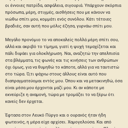
οι έννοιες πατρίδα, ασφάλεια, σιγουριά. Υπάρχουν σκόρπια
πρόσωπα, μέρη, στιγμές, αισθήσεις που με κάνουν να
νιώθω σπίτι μου, κομμάτι ενός συνόλου. Κάτι τέτοιες
βραδιές, σαν αυτή που μόλις έζησα, γυρνάω σπίτι μου.
Μεγάλο προνόμιο το να αποκαλείς πολλά μέρη σπίτι σου,
αλλά και ακριβό το τίμημα, γιατί η ψυχή τεμαχίζεται και
πάλι διψάει για ολοκλήρωση. Ναι, αναζητώ την απελπισία
στα βλέμματα, τις φωνές και τις κινήσεις των ανθρώπων
όχι όμως, για να θυμηθώ το κάποτε, αλλά για να ταυτιστώ
στο τώρα. Ό,τι ψάχνω στους άλλους είναι αυτό που
διαπραγματεύομαι εντός μου. Όπου και να μετακινηθώ, όσα
είναι μέσα μου έρχονται μαζί μου. Κι αν κάποτε με
εκνεύριζε η αναμονή, τώρα με τρομάζει το να ξέρω ότι
κανείς δεν έρχεται.
Έφτασα στον Λευκό Πύργο και ο ουρανός ήταν ήδη
φωτεινός, η μέρα είχε αρχίσει. Χαμογελούσα. Και από