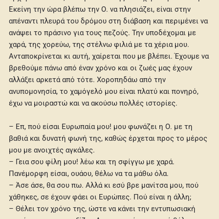
Εκείνη την ώρα βλέπω την Ο. να πλησιάζει, είναι στην
απέναντι πλευρά του δρόμου στη διάβαση και περιμένει να
ανάψει το πράσινο για τους πεζούς. Την υποδέχομαι με
χαρά, της χορεύω, της στέλνω φιλιά με τα χέρια μου.
Ανταποκρίνεται κι αυτή, χαίρεται που με βλέπει. Έχουμε να
βρεθούμε πάνω από έναν χρόνο και οι ζωές μας έχουν
αλλάξει αρκετά από τότε. Χοροπηδάω από την
ανυπομονησία, το χαμόγελό μου είναι πλατύ και πονηρό,
έχω να μοιραστώ και να ακούσω πολλές ιστορίες.
– Επ, πού είσαι Ευρωπαία μου! μου φωνάζει η Ο. με τη
βαθιά και δυνατή φωνή της, καθώς έρχεται προς το μέρος
μου με ανοιχτές αγκάλες.
– Γεια σου φίλη μου! λέω και τη σφίγγω με χαρά.
Πανέμορφη είσαι, ουάου, θέλω να τα μάθω όλα.
– Άσε άσε, θα σου πω. Αλλά κι εσύ βρε μανίτσα μου, πού
χάθηκες, σε έχουν φάει οι Ευρώπες. Πού είναι η άλλη;
– Θέλει τον χρόνο της, ώστε να κάνει την εντυπωσιακή