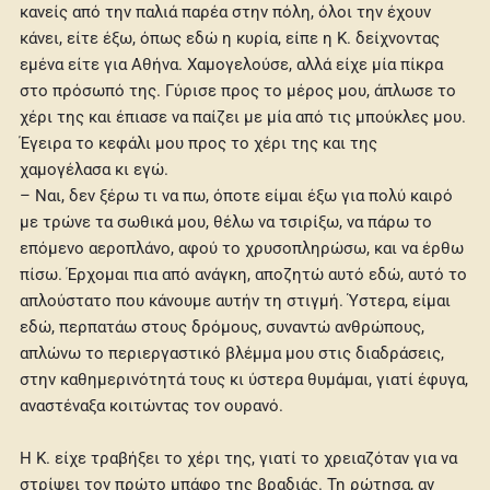
κανείς από την παλιά παρέα στην πόλη, όλοι την έχουν
κάνει, είτε έξω, όπως εδώ η κυρία, είπε η Κ. δείχνοντας
εμένα είτε για Αθήνα. Χαμογελούσε, αλλά είχε μία πίκρα
στο πρόσωπό της. Γύρισε προς το μέρος μου, άπλωσε το
χέρι της και έπιασε να παίζει με μία από τις μπούκλες μου.
Έγειρα το κεφάλι μου προς το χέρι της και της
χαμογέλασα κι εγώ.
– Ναι, δεν ξέρω τι να πω, όποτε είμαι έξω για πολύ καιρό
με τρώνε τα σωθικά μου, θέλω να τσιρίξω, να πάρω το
επόμενο αεροπλάνο, αφού το χρυσοπληρώσω, και να έρθω
πίσω. Έρχομαι πια από ανάγκη, αποζητώ αυτό εδώ, αυτό το
απλούστατο που κάνουμε αυτήν τη στιγμή. Ύστερα, είμαι
εδώ, περπατάω στους δρόμους, συναντώ ανθρώπους,
απλώνω το περιεργαστικό βλέμμα μου στις διαδράσεις,
στην καθημερινότητά τους κι ύστερα θυμάμαι, γιατί έφυγα,
αναστέναξα κοιτώντας τον ουρανό.
Η Κ. είχε τραβήξει το χέρι της, γιατί το χρειαζόταν για να
στρίψει τον πρώτο μπάφο της βραδιάς. Τη ρώτησα, αν