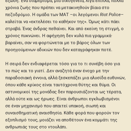
έξωση. Ένα διαμέρισμα, μια οικογένεια, λίγα έπιπλα, πολλά
χρόνια ζωής που πρέπει να μετακινηθούν βίαια στο
πεζοδρόμιο. Η ομάδα των ΜΑΤ –οι λεγόμενοι
Riot Police
–
καλείται να «εκτελέσει το καθήκον της». Όμως κάτι πάει
στραβά. Ένας άνδρας πεθαίνει. Και από εκείνη τη στιγμή, ο
χρόνος πυκνώνει. Η αφήγηση δεν κυλά πια γραμμικά·
βαραίνει, σαν να φορτώνεται με το βάρος όλων των
προηγούμενων αδικιών που δεν καταγράφηκαν ποτέ.
Η σειρά δεν ενδιαφέρεται τόσο για το
τι
συνέβη όσο για
το
πώς
και το
γιατί
. Δεν αναζητά έναν ένοχο με την
παραδοσιακή έννοια, αλλά ξεσκεπάζει μια αλυσίδα ευθυνών,
όπου κάθε κρίκος είναι ταυτόχρονα θύτης και θύμα. Οι
αστυνομικοί της μονάδας δεν παρουσιάζονται ως τέρατα,
αλλά ούτε και ως ήρωες. Είναι άνθρωποι εγκλωβισμένοι
σε έναν μηχανισμό που απαιτεί υπακοή, σιωπή και
συναισθηματική αναισθησία. Κάθε φορά που φορούν τον
εξοπλισμό τους, μοιάζει να αποθέτουν ένα κομμάτι της
ανθρωπιάς τους στο ντουλάπι.