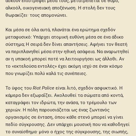
ασκούν επιστρέφει μέσα τους, μετατρέπεται σε θυμό,
αλκοόλ, οικογενειακή αποξένωση. Η στολή δεν τους
θωρακίζει· τους απομονώνει.
Και μέσα σε όλα αυτά, πλανάται ένα ερώτημα σχεδόν
μεταφυσικό: Υπάρχει ατομική ευθύνη μέσα σε ένα άδικο
σύστημα; Η σειρά δεν δίνει απαντήσεις. Αφήνει τον θεατή
να περιπλανηθεί μέσα στην ηθική ασάφεια. Να αναρωτηθεί
αν η υπακοή μπορεί ποτέ να λειτουργήσει ως άλλοθι. Αν
το «εκτελούσα εντολές» έχει ακόμη ισχύ σε έναν κόσμο
που γνωρίζει πολύ καλά τις συνέπειες.
Το ύφος του
Riot Police
είναι λιτό, σχεδόν ασφυκτικό. Η
κάμερα δεν εξωραΐζει. Ακολουθεί τα σώματα από κοντά,
καταγράφει τον ιδρώτα, την ανάσα, το τρέμουλο των
χεριών. Η πόλη παρουσιάζεται ως ένας ζωντανός
οργανισμός σε ένταση, όπου κάθε στενό μπορεί να γίνει
πεδίο σύγκρουσης. Δεν υπάρχει μουσική που να καθοδηγεί
το συναίσθημα· μόνο ο ήχος της σύγκρουσης, της σιωπής,