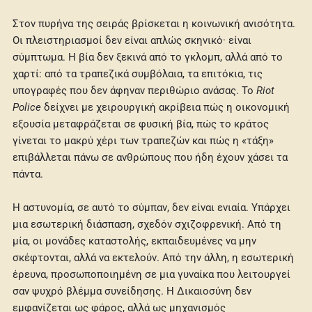
Στον πυρήνα της σειράς βρίσκεται η κοινωνική ανισότητα.
Οι πλειστηριασμοί δεν είναι απλώς σκηνικό· είναι
σύμπτωμα. Η βία δεν ξεκινά από το γκλομπ, αλλά από το
χαρτί: από τα τραπεζικά συμβόλαια, τα επιτόκια, τις
υπογραφές που δεν άφηναν περιθώριο ανάσας. Το
Riot
Police
δείχνει με χειρουργική ακρίβεια πώς η οικονομική
εξουσία μεταφράζεται σε φυσική βία, πώς το κράτος
γίνεται το μακρύ χέρι των τραπεζών και πώς η «τάξη»
επιβάλλεται πάνω σε ανθρώπους που ήδη έχουν χάσει τα
πάντα.
Η αστυνομία, σε αυτό το σύμπαν, δεν είναι ενιαία. Υπάρχει
μια εσωτερική διάσπαση, σχεδόν σχιζοφρενική. Από τη
μία, οι μονάδες καταστολής, εκπαιδευμένες να μην
σκέφτονται, αλλά να εκτελούν. Από την άλλη, η εσωτερική
έρευνα, προσωποποιημένη σε μια γυναίκα που λειτουργεί
σαν ψυχρό βλέμμα συνείδησης. Η Δικαιοσύνη δεν
εμφανίζεται ως φάρος, αλλά ως μηχανισμός