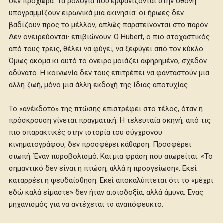
δεν προχωρά. Τα ρολόγια που εμφανίζονται στην οθόνη
υπογραμμίζουν ειρωνικά μια ακινησία: οι ήρωες δεν
βαδίζουν προς το μέλλον, απλώς παρατείνονται στο παρόν.
Δεν ονειρεύονται· επιβιώνουν. Ο Hubert, ο πιο στοχαστικός
από τους τρεις, θέλει να φύγει, να ξεφύγει από τον κύκλο.
Όμως ακόμα κι αυτό το όνειρο μοιάζει αφηρημένο, σχεδόν
αδύνατο. Η κοινωνία δεν τους επιτρέπει να φανταστούν μια
άλλη ζωή, μόνο μια άλλη εκδοχή της ίδιας αποτυχίας.
Το «ανέκδοτο» της πτώσης επιστρέφει στο τέλος, όταν η
πρόσκρουση γίνεται πραγματική. Η τελευταία σκηνή, από τις
πιο σπαρακτικές στην ιστορία του σύγχρονου
κινηματογράφου, δεν προσφέρει κάθαρση. Προσφέρει
σιωπή. Έναν πυροβολισμό. Και μια φράση που αιωρείται: «Το
σημαντικό δεν είναι η πτώση, αλλά η προσγείωση». Εκεί
καταρρέει η ψευδαίσθηση. Εκεί αποκαλύπτεται ότι το «μέχρι
εδώ καλά είμαστε» δεν ήταν αισιοδοξία, αλλά άμυνα. Ένας
μηχανισμός για να αντέχεται το αναπόφευκτο.