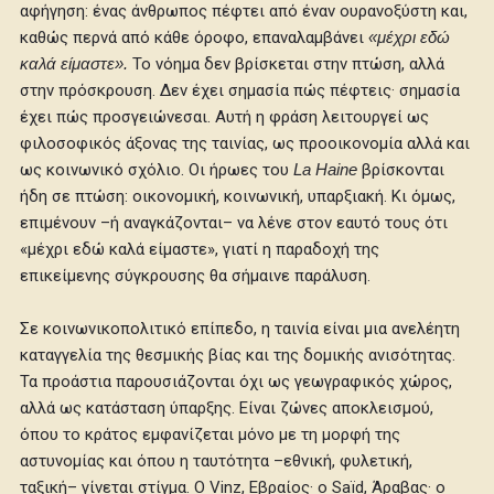
αφήγηση: ένας άνθρωπος πέφτει από έναν ουρανοξύστη και,
καθώς περνά από κάθε όροφο, επαναλαμβάνει
«μέχρι εδώ
καλά είμαστε».
Το νόημα δεν βρίσκεται στην πτώση, αλλά
στην πρόσκρουση. Δεν έχει σημασία πώς πέφτεις· σημασία
έχει πώς προσγειώνεσαι. Αυτή η φράση λειτουργεί ως
φιλοσοφικός άξονας της ταινίας, ως προοικονομία αλλά και
ως κοινωνικό σχόλιο. Οι ήρωες του
La Haine
βρίσκονται
ήδη σε πτώση: οικονομική, κοινωνική, υπαρξιακή. Κι όμως,
επιμένουν –ή αναγκάζονται– να λένε στον εαυτό τους ότι
«μέχρι εδώ καλά είμαστε», γιατί η παραδοχή της
επικείμενης σύγκρουσης θα σήμαινε παράλυση.
Σε κοινωνικοπολιτικό επίπεδο, η ταινία είναι μια ανελέητη
καταγγελία της θεσμικής βίας και της δομικής ανισότητας.
Τα προάστια παρουσιάζονται όχι ως γεωγραφικός χώρος,
αλλά ως κατάσταση ύπαρξης. Είναι ζώνες αποκλεισμού,
όπου το κράτος εμφανίζεται μόνο με τη μορφή της
αστυνομίας και όπου η ταυτότητα –εθνική, φυλετική,
ταξική– γίνεται στίγμα. Ο Vinz, Εβραίος· ο Saïd, Άραβας· ο