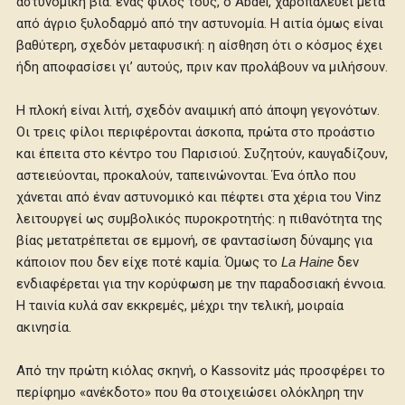
αστυνομική βία: ένας φίλος τους, ο Abdel, χαροπαλεύει μετά
από άγριο ξυλοδαρμό από την αστυνομία. Η αιτία όμως είναι
βαθύτερη, σχεδόν μεταφυσική: η αίσθηση ότι ο κόσμος έχει
ήδη αποφασίσει γι’ αυτούς, πριν καν προλάβουν να μιλήσουν.
Η πλοκή είναι λιτή, σχεδόν αναιμική από άποψη γεγονότων.
Οι τρεις φίλοι περιφέρονται άσκοπα, πρώτα στο προάστιο
και έπειτα στο κέντρο του Παρισιού. Συζητούν, καυγαδίζουν,
αστειεύονται, προκαλούν, ταπεινώνονται. Ένα όπλο που
χάνεται από έναν αστυνομικό και πέφτει στα χέρια του Vinz
λειτουργεί ως συμβολικός πυροκροτητής: η πιθανότητα της
βίας μετατρέπεται σε εμμονή, σε φαντασίωση δύναμης για
κάποιον που δεν είχε ποτέ καμία. Όμως το
La Haine
δεν
ενδιαφέρεται για την κορύφωση με την παραδοσιακή έννοια.
Η ταινία κυλά σαν εκκρεμές, μέχρι την τελική, μοιραία
ακινησία.
Από την πρώτη κιόλας σκηνή, ο Kassovitz μάς προσφέρει το
περίφημο «ανέκδοτο» που θα στοιχειώσει ολόκληρη την