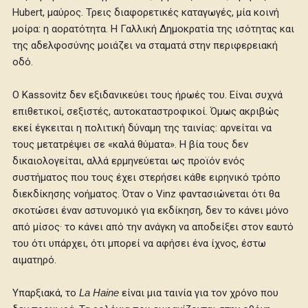
Hubert, μαύρος. Τρεις διαφορετικές καταγωγές, μία κοινή
μοίρα: η αορατότητα. Η Γαλλική Δημοκρατία της ισότητας και
της αδελφοσύνης μοιάζει να σταματά στην περιφερειακή
οδό.
Ο Kassovitz δεν εξιδανικεύει τους ήρωές του. Είναι συχνά
επιθετικοί, σεξιστές, αυτοκαταστροφικοί. Όμως ακριβώς
εκεί έγκειται η πολιτική δύναμη της ταινίας: αρνείται να
τους μετατρέψει σε «καλά θύματα». Η βία τους δεν
δικαιολογείται, αλλά ερμηνεύεται ως προϊόν ενός
συστήματος που τους έχει στερήσει κάθε ειρηνικό τρόπο
διεκδίκησης νοήματος. Όταν ο Vinz φαντασιώνεται ότι θα
σκοτώσει έναν αστυνομικό για εκδίκηση, δεν το κάνει μόνο
από μίσος· το κάνει από την ανάγκη να αποδείξει στον εαυτό
του ότι υπάρχει, ότι μπορεί να αφήσει ένα ίχνος, έστω
αιματηρό.
Υπαρξιακά, το
La Haine
είναι μια ταινία για τον χρόνο που