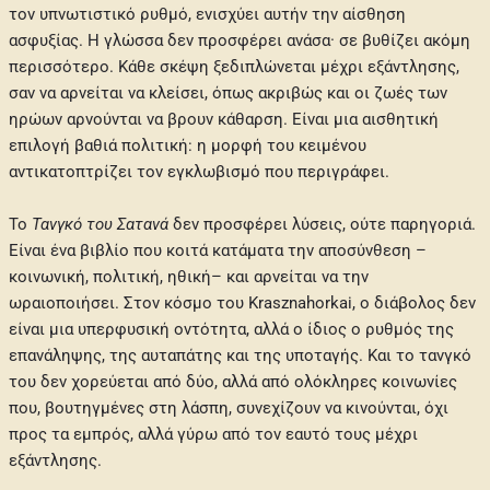
τον υπνωτιστικό ρυθμό, ενισχύει αυτήν την αίσθηση
ασφυξίας. Η γλώσσα δεν προσφέρει ανάσα· σε βυθίζει ακόμη
περισσότερο. Κάθε σκέψη ξεδιπλώνεται μέχρι εξάντλησης,
σαν να αρνείται να κλείσει, όπως ακριβώς και οι ζωές των
ηρώων αρνούνται να βρουν κάθαρση. Είναι μια αισθητική
επιλογή βαθιά πολιτική: η μορφή του κειμένου
αντικατοπτρίζει τον εγκλωβισμό που περιγράφει.
Το
Τανγκό του Σατανά
δεν προσφέρει λύσεις, ούτε παρηγοριά.
Είναι ένα βιβλίο που κοιτά κατάματα την αποσύνθεση –
κοινωνική, πολιτική, ηθική– και αρνείται να την
ωραιοποιήσει. Στον κόσμο του Krasznahorkai, ο διάβολος δεν
είναι μια υπερφυσική οντότητα, αλλά ο ίδιος ο ρυθμός της
επανάληψης, της αυταπάτης και της υποταγής. Και το τανγκό
του δεν χορεύεται από δύο, αλλά από ολόκληρες κοινωνίες
που, βουτηγμένες στη λάσπη, συνεχίζουν να κινούνται, όχι
προς τα εμπρός, αλλά γύρω από τον εαυτό τους μέχρι
εξάντλησης.