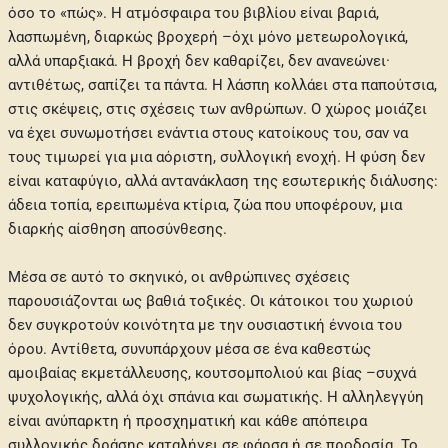
όσο το «πώς». Η ατμόσφαιρα του βιβλίου είναι βαριά,
λασπωμένη, διαρκώς βροχερή –όχι μόνο μετεωρολογικά,
αλλά υπαρξιακά. Η βροχή δεν καθαρίζει, δεν ανανεώνει·
αντιθέτως, σαπίζει τα πάντα. Η λάσπη κολλάει στα παπούτσια,
στις σκέψεις, στις σχέσεις των ανθρώπων. Ο χώρος μοιάζει
να έχει συνωμοτήσει ενάντια στους κατοίκους του, σαν να
τους τιμωρεί για μια αόριστη, συλλογική ενοχή. Η φύση δεν
είναι καταφύγιο, αλλά αντανάκλαση της εσωτερικής διάλυσης:
άδεια τοπία, ερειπωμένα κτίρια, ζώα που υποφέρουν, μια
διαρκής αίσθηση αποσύνθεσης.
Μέσα σε αυτό το σκηνικό, οι ανθρώπινες σχέσεις
παρουσιάζονται ως βαθιά τοξικές. Οι κάτοικοι του χωριού
δεν συγκροτούν κοινότητα με την ουσιαστική έννοια του
όρου. Αντίθετα, συνυπάρχουν μέσα σε ένα καθεστώς
αμοιβαίας εκμετάλλευσης, κουτσομπολιού και βίας –συχνά
ψυχολογικής, αλλά όχι σπάνια και σωματικής. Η αλληλεγγύη
είναι ανύπαρκτη ή προσχηματική και κάθε απόπειρα
συλλογικής δράσης καταλήγει σε φάρσα ή σε προδοσία. Το