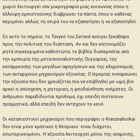
χωριό λειτουργεί σαν μικρογραφία μιας κοινωνίας όπου η
έλλειψη εμπιστοσύνης διαβρώνει τα πάντα, όπου ο καθένας
περιμένει απλώς τη σειρά του να εξαπατήσει ή να εξαπατηθεί.
Σε αυτό το σημείο, το
Τανγκό του Σατανά
ανοίγει ξεκάθαρα
προς την πολιτική του διάσταση. Αν και δεν κατονομάζει
ρητά συγκεκριμένα καθεστώτα, το βιβλίο διαπερνάται από
την εμπειρία της μετα-σοσιαλιστικής Ουγγαρίας, της
κατάρρευσης των μεγάλων αφηγήσεων και της κληρονομιάς
των αυταρχικών μηχανισμών εξουσίας. Ο Ιερεμίας ενσαρκώνει
την εξουσία που δεν χρειάζεται πια να επιβληθεί με ωμή βία·
αρκεί η υπόσχεση, η ρητορική, η ψευδαίσθηση νοήματος. Οι
άνθρωποι παραδίδονται πρόθυμα, όχι επειδή πιστεύουν
πραγματικά, αλλά επειδή δεν αντέχουν το κενό.
Οι καταπιεστικοί μηχανισμοί που περιγράφει ο Krasznahorkai
δεν είναι μόνο κρατικοί ή θεσμικοί· είναι διάχυτοι,
εσωτερικευμένοι. Η εξουσία λειτουργεί μέσω της αναμονής,