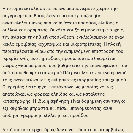
Η ιστορία εκτυλίσσεται σε ένα απομονωμένο χωριό της
ουγγρικής υπαίθρου, έναν τόπο που μοιάζει ήδη
εγκαταλελειμμένος από κάθε έννοια προόδου, ελπίδας ή
συλλογικού οράματος. Οι κάτοικοι ζουν μέσα στη φτώχεια,
την ανία και την ηθική αποσύνθεση, εγκλωβισμένοι σε έναν
κύκλο αμοιβαίας καχυποψίας και μικροπρέπειας. Η πλοκή
περιστρέφεται γύρω από την αναμενόμενη επιστροφή του
Ιερεμία, ενός μυστηριώδους προσώπου που θεωρείται
νεκρός –και σε μικρότερο βαθμό από την επανεμφάνιση του
δεύτερου θεωρητικά νεκρού Πέτρινα. Με την επανεμφάνισή
τους αναστατώνουν τις εύθραυστες ισορροπίες του χωριού.
Ο Ιερεμίας λειτουργεί ταυτόχρονα ως μεσσίας και ως
απατεώνας, ως φορέας ελπίδας και ως καταλύτης
καταστροφής. Η ίδια η αφήγηση είναι δομημένη σαν τανγκό:
έξι κεφάλαια μπροστά, έξι πίσω, υπονομεύοντας κάθε
αίσθηση γραμμικής εξέλιξης και προόδου.
Αυτό που κυριαρχεί όμως δεν είναι τόσο το «τι» συμβαίνει,