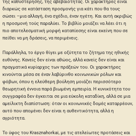
της καθυστέρησης, της αβεβαιότητας. Οι χαρακτήρες είναι
διαρκώς σε κατάσταση προσμονής για κάτι που θα τους
σώσει –μια αλλαγή, ένα σχέδιο, έναν ηγέτη. Και αυτή ακριβώς
η προσμονή τούς παραλύει. Το βιβλίο μοιάζει να λέει ότι η
πιο αποτελεσματική μορφή καταπίεσης είναι εκείνη που σε
πείθει να μη δράσεις, να περιμένεις.
Παράλληλα, το έργο θίγει με οξύτητα το ζήτημα της ηθικής
ευθύνης. Κανείς δεν είναι αθώος, αλλά κανείς δεν είναι και
πραγματικά κυρίαρχος των πράξεών του. Οι χαρακτήρες
κινούνται μέσα σε έναν λαβύρινθο κοινωνικών ρόλων και
φόβων, όπου η ελεύθερη βούληση μοιάζει περισσότερο
θεωρητική έννοια παρά βιωμένη εμπειρία. Η κυνικότητα του
συγγραφέα δεν έγκειται σε μια εύκολη καταδίκη, αλλά σε μια
αμείλικτη διαπίστωση: όταν οι κοινωνικές δομές καταρρέουν,
αυτό που απομένει δεν είναι η αυθεντικότητα, αλλά η
αγριότητα.
Το ύφος του Krasznahorkai, με τις ατελείωτες προτάσεις και