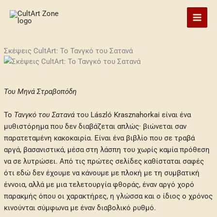
Skip
to
content
Σκέψεις CultArt: Το Τανγκό του Σατανά
Του Μηνά Στραβοπόδη
Το
Τανγκό του Σατανά
του László Krasznahorkai είναι ένα
μυθιστόρημα που δεν διαβάζεται απλώς· βιώνεται σαν
παρατεταμένη κακοκαιρία. Είναι ένα βιβλίο που σε τραβά
αργά, βασανιστικά, μέσα στη λάσπη του χωρίς καμία πρόθεση
να σε λυτρώσει. Από τις πρώτες σελίδες καθίσταται σαφές
ότι εδώ δεν έχουμε να κάνουμε με πλοκή με τη συμβατική
έννοια, αλλά με μια τελετουργία φθοράς, έναν αργό χορό
παρακμής όπου οι χαρακτήρες, η γλώσσα και ο ίδιος ο χρόνος
κινούνται σύμφωνα με έναν διαβολικό ρυθμό.