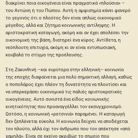
διακρίνει ποια οικογένεια είναι πραγματικά «πλούσια» –
του Αντώνη ή του Πώπου. Αυτή η αμφισημία κάνει φανερό
το γεγονός ότι ο πλούτος δεν είναι απλώς οικονομικό
μέγεθος, αλλά και ζήτημα κοινωνικής αντίληψης. Η
αριστοκρατική καταγωγή, ακόμη και αν έχει απολέσει την
οικονομική της βάση, διατηρεί ένα κύρος. Αντίθετα, η
νεόπλουτη επιτυχία, ακόμη κι αν είναι εντυπωσιακή,
κουβαλά το στίγμα της προέλευσης.
Στη Ζακυνθινή –και ευρύτερα στην ελληνική– κοινωνία
της εποχής διαφαίνεται μια πολύ σημαντική αλλαγή, καθώς
ο ποπολάρος έχει πλέον τη δυνατότητα να πλουτίσει και
να υπερκεράσει οικονομικά τις παλιές αριστοκρατικές
οικογένειες. Αυτό συνιστά ένα είδος κοινωνικής
κινητικότητας που προαναγγέλλει τον εκσυγχρονισμό.
Ωστόσο, η κοινωνική «ρετσινιά» παραμένει. Η καταγωγή
δεν ξεπλένεται εύκολα. Η κοινωνία δείχνει να αποδέχεται
τον πλούτο, αλλά όχι τον άνθρωπο που τον απέκτησε «από
χαμηλά». Είναι σε εκείνο ακριβώς το σημείο που