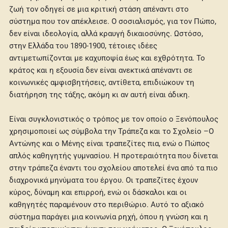
ζωή τον οδηγεί σε μια κριτική στάση απέναντι στο
σύστημα που τον απέκλεισε. Ο σοσιαλισμός, για τον Πώπο,
δεν είναι ιδεολογία, αλλά κραυγή δικαιοσύνης. Ωστόσο,
στην Ελλάδα του 1890-1900, τέτοιες ιδέες
αντιμετωπίζονται με καχυποψία έως και εχθρότητα. Το
κράτος και η εξουσία δεν είναι ανεκτικά απέναντι σε
κοινωνικές αμφισβητήσεις, αντίθετα, επιδιώκουν τη
διατήρηση της τάξης, ακόμη κι αν αυτή είναι άδικη.
Είναι συγκλονιστικός ο τρόπος με τον οποίο ο Ξενόπουλος
χρησιμοποιεί ως σύμβολα την Τράπεζα και το Σχολείο –Ο
Αντώνης και ο Μένης είναι τραπεζίτες πια, ενώ ο Πώπος
απλός καθηγητής γυμνασίου. Η προτεραιότητα που δίνεται
στην τράπεζα έναντι του σχολείου αποτελεί ένα από τα πιο
διαχρονικά μηνύματα του έργου. Οι τραπεζίτες έχουν
κύρος, δύναμη και επιρροή, ενώ οι δάσκαλοι και οι
καθηγητές παραμένουν στο περιθώριο. Αυτό το αξιακό
σύστημα παράγει μια κοινωνία ρηχή, όπου η γνώση και η