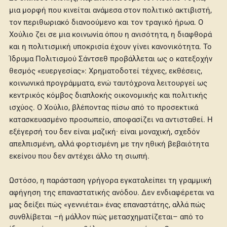
μια μορφή που κινείται ανάμεσα στον πολιτικό ακτιβιστή,
τον περιθωριακό διανοούμενο και τον τραγικό ήρωα. Ο
Χούλιο ζει σε μια κοινωνία όπου η ανισότητα, η διαφθορά
και η πολιτισμική υποκρισία έχουν γίνει κανονικότητα. Το
Ίδρυμα Πολιτισμού Σάντσεθ προβάλλεται ως ο κατεξοχήν
θεσμός «ευεργεσίας»: Χρηματοδοτεί τέχνες, εκθέσεις,
κοινωνικά προγράμματα, ενώ ταυτόχρονα λειτουργεί ως
κεντρικός κόμβος διαπλοκής οικονομικής και πολιτικής
ισχύος. Ο Χούλιο, βλέποντας πίσω από το προσεκτικά
κατασκευασμένο προσωπείο, αποφασίζει να αντισταθεί. Η
εξέγερσή του δεν είναι μαζική· είναι μοναχική, σχεδόν
απελπισμένη, αλλά φορτισμένη με την ηθική βεβαιότητα
εκείνου που δεν αντέχει άλλο τη σιωπή.
Ωστόσο, η παράσταση γρήγορα εγκαταλείπει τη γραμμική
αφήγηση της επαναστατικής ανόδου. Δεν ενδιαφέρεται να
μας δείξει πώς «γεννιέται» ένας επαναστάτης, αλλά πώς
συνθλίβεται –ή μάλλον πώς μετασχηματίζεται– από το