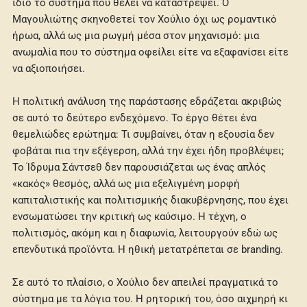
ίδιο το σύστημα που θέλει να καταστρέψει. Ο
Μαγουλιώτης σκηνοθετεί τον Χούλιο όχι ως ρομαντικό
ήρωα, αλλά ως μια ρωγμή μέσα στον μηχανισμό: μια
ανωμαλία που το σύστημα οφείλει είτε να εξαφανίσει είτε
να αξιοποιήσει.
Η πολιτική ανάλυση της παράστασης εδράζεται ακριβώς
σε αυτό το δεύτερο ενδεχόμενο. Το έργο θέτει ένα
θεμελιώδες ερώτημα: Τι συμβαίνει, όταν η εξουσία δεν
φοβάται πια την εξέγερση, αλλά την έχει ήδη προβλέψει;
Το Ίδρυμα Σάντσεθ δεν παρουσιάζεται ως ένας απλός
«κακός» θεσμός, αλλά ως μια εξελιγμένη μορφή
καπιταλιστικής και πολιτισμικής διακυβέρνησης, που έχει
ενσωματώσει την κριτική ως καύσιμο. Η τέχνη, ο
πολιτισμός, ακόμη και η διαφωνία, λειτουργούν εδώ ως
επενδυτικά προϊόντα. Η ηθική μετατρέπεται σε branding.
Σε αυτό το πλαίσιο, ο Χούλιο δεν απειλεί πραγματικά το
σύστημα με τα λόγια του. Η ρητορική του, όσο αιχμηρή κι