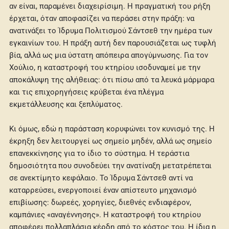
αν είναι, παραμένει διαχειρίσιμη. Η πραγματική του ρήξη
έρχεται, όταν αποφασίζει να περάσει στην πράξη: να
ανατινάξει το Ίδρυμα Πολιτισμού Σάντσεθ την ημέρα των
εγκαινίων του. Η πράξη αυτή δεν παρουσιάζεται ως τυφλή
βία, αλλά ως μια ύστατη απόπειρα απογύμνωσης. Για τον
Χούλιο, η καταστροφή του κτηρίου ισοδυναμεί με την
αποκάλυψη της αλήθειας: ότι πίσω από τα λευκά μάρμαρα
και τις επιχορηγήσεις κρύβεται ένα πλέγμα
εκμετάλλευσης και ξεπλύματος.
Κι όμως, εδώ η παράσταση κορυφώνει τον κυνισμό της. Η
έκρηξη δεν λειτουργεί ως σημείο μηδέν, αλλά ως σημείο
επανεκκίνησης για το ίδιο το σύστημα. Η τεράστια
δημοσιότητα που συνοδεύει την ανατίναξη μετατρέπεται
σε ανεκτίμητο κεφάλαιο. Το Ίδρυμα Σάντσεθ αντί να
καταρρεύσει, ενεργοποιεί έναν απίστευτο μηχανισμό
επιβίωσης: δωρεές, χορηγίες, διεθνές ενδιαφέρον,
καμπάνιες «αναγέννησης». Η καταστροφή του κτηρίου
αποφέρει πολλαπλάσια κέρδη από το κόστος του. Η ίδια η