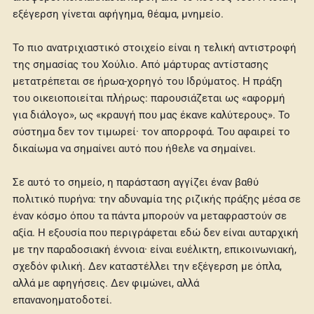
εξέγερση γίνεται αφήγημα, θέαμα, μνημείο.
Το πιο ανατριχιαστικό στοιχείο είναι η τελική αντιστροφή
της σημασίας του Χούλιο. Από μάρτυρας αντίστασης
μετατρέπεται σε ήρωα-χορηγό του Ιδρύματος. Η πράξη
του οικειοποιείται πλήρως: παρουσιάζεται ως «αφορμή
για διάλογο», ως «κραυγή που μας έκανε καλύτερους». Το
σύστημα δεν τον τιμωρεί· τον απορροφά. Του αφαιρεί το
δικαίωμα να σημαίνει αυτό που ήθελε να σημαίνει.
Σε αυτό το σημείο, η παράσταση αγγίζει έναν βαθύ
πολιτικό πυρήνα: την αδυναμία της ριζικής πράξης μέσα σε
έναν κόσμο όπου τα πάντα μπορούν να μεταφραστούν σε
αξία. Η εξουσία που περιγράφεται εδώ δεν είναι αυταρχική
με την παραδοσιακή έννοια· είναι ευέλικτη, επικοινωνιακή,
σχεδόν φιλική. Δεν καταστέλλει την εξέγερση με όπλα,
αλλά με αφηγήσεις. Δεν φιμώνει, αλλά
επανανοηματοδοτεί.