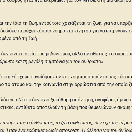
 ο κόσμος ήταν ένα εκκρεμές, για τον Νίτσε, στη μία άκρη θα 
 την ίδια τη ζωή, εντούτοις χρειάζεται τη ζωή, για να υπάρξει
ιδεώδες παρέχει κάποιο νόημα και κίνητρο για να επιμένουν σ
σμένο από τη ζωή.
 δεν είναι η αιτία του μηδενισμού, αλλά αντιθέτως το σύμπ
».
άνθρωπο και τη μεγάλη συμπόνια για τον άνθρωπο
ύτε η «άσχημη συνείδηση» αν και χρησιμοποιούνται ως τέτοια
ρο το άτομο και την κοινωνία στην αρρώστια από την οποία ζ
ώδες» ο Νίτσε δεν έχει ξεκάθαρη απάντηση, αναφέρει, όμως π
κτικές, αντίθετα αποτελούν τη βάση που θεμελιώνουν ακόμη
βλέπουμε πως ο άνθρωπος, το ζώο άνθρωπος, δεν είχε ως τώρα
κά;’ Ήταν ένα ερώτημα χωρίς απόκριση. Η θέληση για τον άνθρω