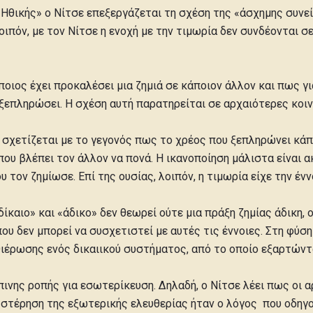
Ηθικής» ο Νίτσε επεξεργάζεται τη σχέση της «άσχημης συνεί
οιπόν, με τον Νίτσε η ενοχή με την τιμωρία δεν συνδέονται σ
άποιος έχει προκαλέσει μια ζημιά σε κάποιον άλλον και πως γ
α ξεπληρώσει. Η σχέση αυτή παρατηρείται σε αρχαιότερες κοιν
 σχετίζεται με το γεγονός πως το χρέος που ξεπληρώνει κάπο
ου βλέπει τον άλλον να πονά. Η ικανοποίηση μάλιστα είναι 
υ τον ζημίωσε. Επί της ουσίας, λοιπόν, η τιμωρία είχε την έ
ίκαιο» και «άδικο» δεν θεωρεί ούτε μια πράξη ζημίας άδικη,
υ δεν μπορεί να συσχετιστεί με αυτές τις έννοιες. Στη φύση δ
ιέρωσης ενός δικαιικού συστήματος, από το οποίο εξαρτώντ
ινης ροπής για εσωτερίκευση. Δηλαδή, ο Νίτσε λέει πως οι α
η στέρηση της εξωτερικής ελευθερίας ήταν ο λόγος που οδηγ