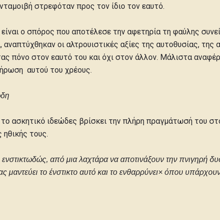
ανταμοιβή στρεφόταν προς τον ίδιο τον εαυτό.
, είναι ο σπόρος που αποτέλεσε την αφετηρία τη φαύλης συν
ι, αναπτύχθηκαν οι αλτρουιστικές αξίες της αυτοθυσίας, της 
ς πόνο στον εαυτό του και όχι στον άλλον. Μάλιστα αναφέρε
λήρωση αυτού του χρέους.
ώδη
 το ασκητικό ιδεώδες βρίσκει την πλήρη πραγμάτωσή του στο
 ηθικής τους.
ν ενστικτωδώς, από μια λαχτάρα να αποτινάξουν την πνιγηρή δ
ς μαντεύει το ένστικτο αυτό και το ενθαρρύνει× όπου υπάρχουν α