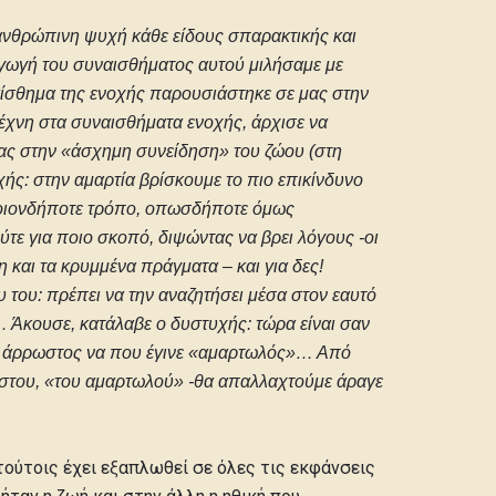
ν ανθρώπινη ψυχή κάθε είδους σπαρακτικής και
ταγωγή του συναισθήματος αυτού μιλήσαμε με
αίσθημα της ενοχής παρουσιάστηκε σε μας στην
ιτέχνη στα συναισθήματα ενοχής, άρχισε να
ρέας στην «άσχημη συνείδηση» του ζώου (στη
ής: στην αμαρτία βρίσκουμε το πιο επικίνδυνο
θ’ οιονδήποτε τρόπο, οπωσδήποτε όμως
ύτε για ποιο σκοπό, διψώντας να βρει λόγους -οι
η και τα κρυμμένα πράγματα – και για δες!
υ του: πρέπει να την αναζητήσει μέσα στον εαυτό
α… Άκουσε, κατάλαβε ο δυστυχής: τώρα είναι σαν
από άρρωστος να που έγινε «αμαρτωλός»… Από
ρώστου, «του αμαρτωλού» -θα απαλλαχτούμε άραγε
ντούτοις έχει εξαπλωθεί σε όλες τις εκφάνσεις