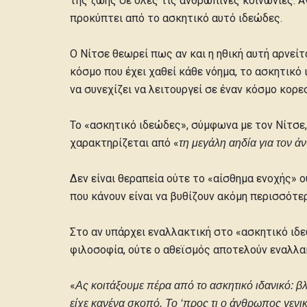
της ζωής σε όλες τις ανθρώπινες κοινωνίες. Αν
προκύπτει από το ασκητικό αυτό ιδεώδες.
Ο Νίτσε θεωρεί πως αν και η ηθική αυτή αρνείται
κόσμο που έχει χαθεί κάθε νόημα, το ασκητικό 
να συνεχίζει να λειτουργεί σε έναν κόσμο κορε
Το «ασκητικό ιδεώδες», σύμφωνα με τον Νίτσε,
χαρακτηρίζεται από «
τη μεγάλη αηδία για τον 
Δεν είναι θεραπεία ούτε το «αίσθημα ενοχής» ο
που κάνουν είναι να βυθίζουν ακόμη περισσότε
Στο αν υπάρχει εναλλακτική στο «ασκητικό ιδε
φιλοσοφία, ούτε ο αθεϊσμός αποτελούν εναλλα
«
Ας κοιτάξουμε πέρα από το ασκητικό ιδανικό: 
είχε κανένα σκοπό. Το ‘προς τι ο άνθρωπος γενι