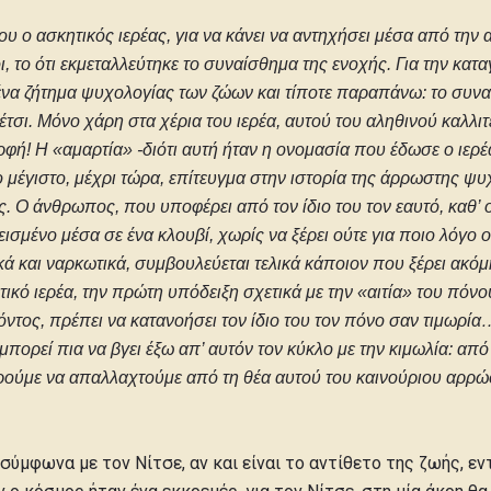
υ ο ασκητικός ιερέας, για να κάνει να αντηχήσει μέσα από τη
ι, το ότι εκμεταλλεύτηκε το συναίσθημα της ενοχής. Για την κα
ένα ζήτημα ψυχολογίας των ζώων και τίποτε παραπάνω: το συν
 έτσι. Μόνο χάρη στα χέρια του ιερέα, αυτού του αληθινού καλλ
ρφή! Η «αμαρτία» -διότι αυτή ήταν η ονομασία που έδωσε ο ιε
μέγιστο, μέχρι τώρα, επίτευγμα στην ιστορία της άρρωστης ψυχ
ας. Ο άνθρωπος, που υποφέρει από τον ίδιο του τον εαυτό, κα
ισμένο μέσα σε ένα κλουβί, χωρίς να ξέρει ούτε για ποιο λόγο ο
κά και ναρκωτικά, συμβουλεύεται τελικά κάποιον που ξέρει ακόμ
τικό ιερέα, την πρώτη υπόδειξη σχετικά με την «αιτία» του πόνο
θόντος, πρέπει να κατανοήσει τον ίδιο του τον πόνο σαν τιμωρί
 μπορεί πια να βγει έξω απ’ αυτόν τον κύκλο με την κιμωλία: 
 μπορούμε να απαλλαχτούμε από τη θέα αυτού του καινούριου αρ
, σύμφωνα με τον Νίτσε, αν και είναι το αντίθετο της ζωής, ε