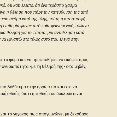
: ότι κάτι έλειπε, ότι ένα τεράστιο χάσμα
είνη η θέληση που πήρε την κατεύθυνσή της από
ότερο ακόμη κατά της ύλης, τούτη η αποστροφή
 η επιθυμία φυγής από κάθε φαινομενικό, αλλαγή,
μία θέληση για το Τίποτα, μια αντιθέληση κατά
α να ξαναπώ στο τέλος αυτό που έλεγα στην
ει το ψέμα και να προσπαθήσει να σκάψει προς
ν ανθρωπότητα -με τη θέλησή της- στο μηδέν,
ρωπο βαθύτερα στην αρρώστια και στο να
ή ηθική», διότι η «ηθική του δούλου» είναι
είναι το γεγονός πως απογυμνώνει με ξεκάθαρο