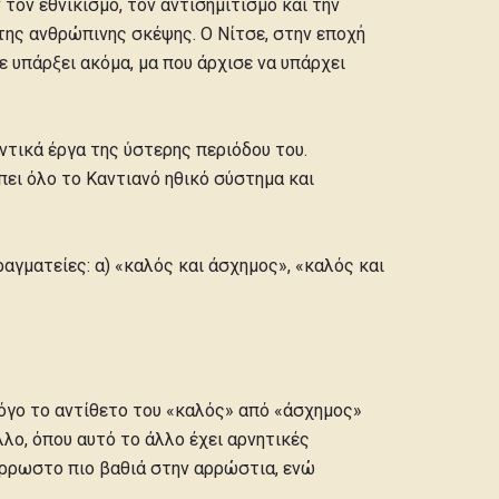
 τον εθνικισμό, τον αντισημιτισμό και την
α της ανθρώπινης σκέψης. Ο Νίτσε, στην εποχή
 υπάρξει ακόμα, μα που άρχισε να υπάρχει
αντικά έργα της ύστερης περιόδου του.
έπει όλο το Καντιανό ηθικό σύστημα και
ραγματείες: α) «καλός και άσχημος», «καλός και
 λόγο το αντίθετο του «καλός» από «άσχημος»
λλο, όπου αυτό το άλλο έχει αρνητικές
 άρρωστο πιο βαθιά στην αρρώστια, ενώ