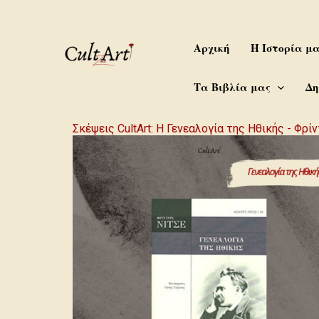
Skip
to
content
Αρχική
Η Ιστορία μ
Τα Βιβλία μας
Δη
Σκέψεις CultArt: Η Γενεαλογία της Ηθικής - Φρί