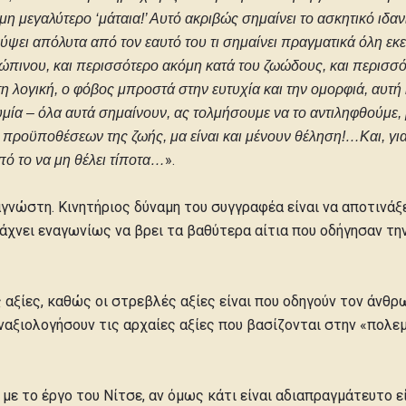
εγαλύτερο ‘μάταια!’ Αυτό ακριβώς σημαίνει το ασκητικό ιδανικό
ψει απόλυτα από τον εαυτό του τι σημαίνει πραγματικά όλη εκ
θρώπινου, και περισσότερο ακόμη κατά του ζωώδους, και περισσ
τη λογική, ο φόβος μπροστά στην ευτυχία και την ομορφιά, αυτή
θυμία – όλα αυτά σημαίνουν, ας τολμήσουμε να το αντιληφθούμε, 
 προϋποθέσεων της ζωής, μα είναι και μένουν θέληση!…Και, γι
».
πό το να μη θέλει τίποτα…
αγνώστη. Κινητήριος δύναμη του συγγραφέα είναι να αποτινάξ
άχνει εναγωνίως να βρει τα βαθύτερα αίτια που οδήγησαν τη
 αξίες, καθώς οι στρεβλές αξίες είναι που οδηγούν τον άνθ
αξιολογήσουν τις αρχαίες αξίες που βασίζονται στην «πολεμικ
με το έργο του Νίτσε, αν όμως κάτι είναι αδιαπραγμάτευτο 