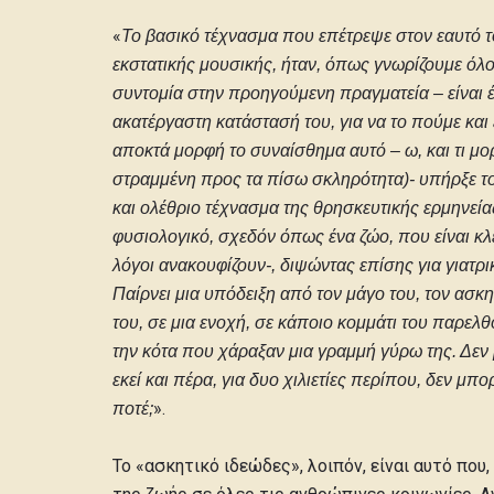
«
Το βασικό τέχνασμα που επέτρεψε στον εαυτό το
εκστατικής μουσικής, ήταν, όπως γνωρίζουμε όλο
συντομία στην προηγούμενη πραγματεία – είναι 
ακατέργαστη κατάστασή του, για να το πούμε και
αποκτά μορφή το συναίσθημα αυτό – ω, και τι μο
στραμμένη προς τα πίσω σκληρότητα)- υπήρξε το 
και ολέθριο τέχνασμα της θρησκευτικής ερμηνεί
φυσιολογικό, σχεδόν όπως ένα ζώο, που είναι κλε
λόγοι ανακουφίζουν-, διψώντας επίσης για γιατρι
Παίρνει μια υπόδειξη από τον μάγο του, τον ασκη
του, σε μια ενοχή, σε κάποιο κομμάτι του παρελ
την κότα που χάραξαν μια γραμμή γύρω της. Δεν
εκεί και πέρα, για δυο χιλιετίες περίπου, δεν
».
ποτέ;
Το «ασκητικό ιδεώδες», λοιπόν, είναι αυτό που