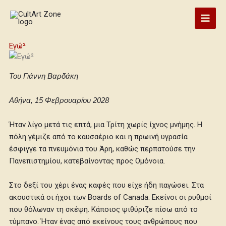
Skip
to
content
Εγώ²
Του Γιάννη Βαρδάκη
Αθήνα, 15 Φεβρουαρίου 2028
Ήταν λίγο μετά τις επτά, μια Τρίτη χωρίς ίχνος μνήμης. Η
πόλη γέμιζε από το καυσαέριο και η πρωινή υγρασία
έσφιγγε τα πνευμόνια του Άρη, καθώς περπατούσε την
Πανεπιστημίου, κατεβαίνοντας προς Ομόνοια.
Στο δεξί του χέρι ένας καφές που είχε ήδη παγώσει. Στα
ακουστικά οι ήχοι των Boards of Canada. Εκείνοι οι ρυθμοί
που θόλωναν τη σκέψη. Κάποιος ψιθύριζε πίσω από το
τύμπανο. Ήταν ένας από εκείνους τους ανθρώπους που