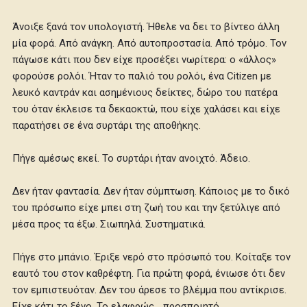
Άνοιξε ξανά τον υπολογιστή. Ήθελε να δει το βίντεο άλλη
μία φορά. Από ανάγκη. Από αυτοπροστασία. Από τρόμο. Τον
πάγωσε κάτι που δεν είχε προσέξει νωρίτερα: ο «άλλος»
φορούσε ρολόι. Ήταν το παλιό του ρολόι, ένα Citizen με
λευκό καντράν και ασημένιους δείκτες, δώρο του πατέρα
του όταν έκλεισε τα δεκαοκτώ, που είχε χαλάσει και είχε
παρατήσει σε ένα συρτάρι της αποθήκης.
Πήγε αμέσως εκεί. Το συρτάρι ήταν ανοιχτό. Άδειο.
Δεν ήταν φαντασία. Δεν ήταν σύμπτωση. Κάποιος με το δικό
του πρόσωπο είχε μπει στη ζωή του και την ξετύλιγε από
μέσα προς τα έξω. Σιωπηλά. Συστηματικά.
Πήγε στο μπάνιο. Έριξε νερό στο πρόσωπό του. Κοίταξε τον
εαυτό του στον καθρέφτη. Για πρώτη φορά, ένιωσε ότι δεν
τον εμπιστευόταν. Δεν του άρεσε το βλέμμα που αντίκρισε.
Είχε κάτι το ξένο. Το ελαφρώς… προσποιητό.