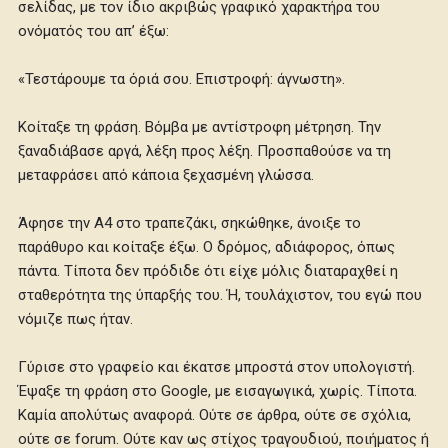
σελίδας, με τον ίδιο ακριβώς γραφικό χαρακτήρα του
ονόματός του απ’ έξω:
«Τεστάρουμε τα όριά σου. Επιστροφή: άγνωστη».
Κοίταξε τη φράση. Βόμβα με αντίστροφη μέτρηση. Την
ξαναδιάβασε αργά, λέξη προς λέξη. Προσπαθούσε να τη
μεταφράσει από κάποια ξεχασμένη γλώσσα.
Άφησε την Α4 στο τραπεζάκι, σηκώθηκε, άνοιξε το
παράθυρο και κοίταξε έξω. Ο δρόμος, αδιάφορος, όπως
πάντα. Τίποτα δεν πρόδιδε ότι είχε μόλις διαταραχθεί η
σταθερότητα της ύπαρξής του. Ή, τουλάχιστον, του εγώ που
νόμιζε πως ήταν.
Γύρισε στο γραφείο και έκατσε μπροστά στον υπολογιστή.
Έψαξε τη φράση στο Google, με εισαγωγικά, χωρίς. Τίποτα.
Καμία απολύτως αναφορά. Ούτε σε άρθρα, ούτε σε σχόλια,
ούτε σε forum. Ούτε καν ως στίχος τραγουδιού, ποιήματος ή