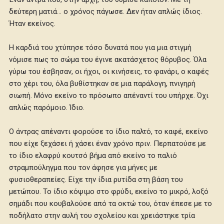
δεύτερη ματιά… ο χρόνος πάγωσε. Δεν ήταν απλώς ίδιος.
Ήταν εκείνος.
Η καρδιά του χτύπησε τόσο δυνατά που για μια στιγμή
νόμισε πως το σώμα του έγινε ακατάσχετος θόρυβος. Όλα
γύρω του έσβησαν, οι ήχοι, οι κινήσεις, το φανάρι, ο καφές
στο χέρι του, όλα βυθίστηκαν σε μια παράλογη, πνιγηρή
σιωπή. Μόνο εκείνο το πρόσωπο απέναντί του υπήρχε. Όχι
απλώς παρόμοιο. Ίδιο.
Ο άντρας απέναντι φορούσε το ίδιο παλτό, το καφέ, εκείνο
που είχε ξεχάσει ή χάσει έναν χρόνο πριν. Περπατούσε με
το ίδιο ελαφρύ κουτσό βήμα από εκείνο το παλιό
στραμπούληγμα που τον άφησε για μήνες με
φυσιοθεραπείες. Είχε την ίδια ρυτίδα στη βάση του
μετώπου. Το ίδιο κόψιμο στο φρύδι, εκείνο το μικρό, λοξό
σημάδι που κουβαλούσε από τα οκτώ του, όταν έπεσε με το
ποδήλατο στην αυλή του σχολείου και χρειάστηκε τρία