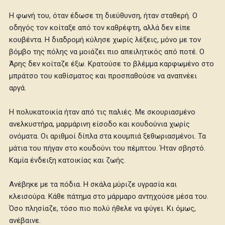
Η φωνή του, όταν έδωσε τη διεύθυνση, ήταν σταθερή. Ο
οδηγός τον κοίταξε από τον καθρέφτη, αλλά δεν είπε
κουβέντα. Η διαδρομή κύλησε χωρίς λέξεις, μόνο με τον
βόμβο της πόλης να μοιάζει πιο απειλητικός από ποτέ. Ο
Άρης δεν κοίταζε έξω. Κρατούσε το βλέμμα καρφωμένο στο
μπράτσο του καθίσματος και προσπαθούσε να αναπνέει
αργά.
Η πολυκατοικία ήταν από τις παλιές. Με σκουριασμένο
ανελκυστήρα, μαρμάρινη είσοδο και κουδούνια χωρίς
ονόματα. Οι αριθμοί δίπλα στα κουμπιά ξεθωριασμένοι. Τα
μάτια του πήγαν στο κουδούνι του πέμπτου. Ήταν σβηστό.
Καμία ένδειξη κατοικίας και ζωής.
Ανέβηκε με τα πόδια. Η σκάλα μύριζε υγρασία και
κλεισούρα. Κάθε πάτημα στο μάρμαρο αντηχούσε μέσα του.
Όσο πλησίαζε, τόσο πιο πολύ ήθελε να φύγει. Κι όμως,
ανέβαινε.