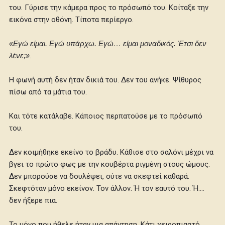
του. Γύρισε την κάμερα προς το πρόσωπό του. Κοίταξε την
εικόνα στην οθόνη. Τίποτα περίεργο.
«Εγώ είμαι. Εγώ υπάρχω. Εγώ… είμαι μοναδικός. Έτσι δεν
λένε;»
.
Η φωνή αυτή δεν ήταν δικιά του. Δεν του ανήκε. Ψίθυρος
πίσω από τα μάτια του.
Και τότε κατάλαβε. Κάποιος περπατούσε με το πρόσωπό
του.
Δεν κοιμήθηκε εκείνο το βράδυ. Κάθισε στο σαλόνι μέχρι να
βγει το πρώτο φως με την κουβέρτα ριγμένη στους ώμους.
Δεν μπορούσε να δουλέψει, ούτε να σκεφτεί καθαρά.
Σκεφτόταν μόνο εκείνον. Τον άλλον. Ή τον εαυτό του. Ή….
δεν ήξερε πια.
Το μόνο που ήθελε ήταν μια απάντηση. Κάτι χειροπιαστό.