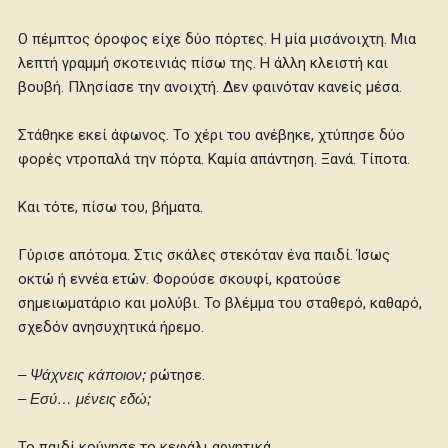
Ο πέμπτος όροφος είχε δύο πόρτες. Η μία μισάνοιχτη. Μια
λεπτή γραμμή σκοτεινιάς πίσω της. Η άλλη κλειστή και
βουβή. Πλησίασε την ανοιχτή. Δεν φαινόταν κανείς μέσα.
Στάθηκε εκεί άφωνος. Το χέρι του ανέβηκε, χτύπησε δύο
φορές ντροπαλά την πόρτα. Καμία απάντηση. Ξανά. Τίποτα.
Και τότε, πίσω του, βήματα.
Γύρισε απότομα. Στις σκάλες στεκόταν ένα παιδί. Ίσως
οκτώ ή εννέα ετών. Φορούσε σκουφί, κρατούσε
σημειωματάριο και μολύβι. Το βλέμμα του σταθερό, καθαρό,
σχεδόν ανησυχητικά ήρεμο.
– Ψάχνεις κάποιον;
ρώτησε.
– Εσύ… μένεις εδώ;
Το παιδί κούνησε το κεφάλι αρνητικά.