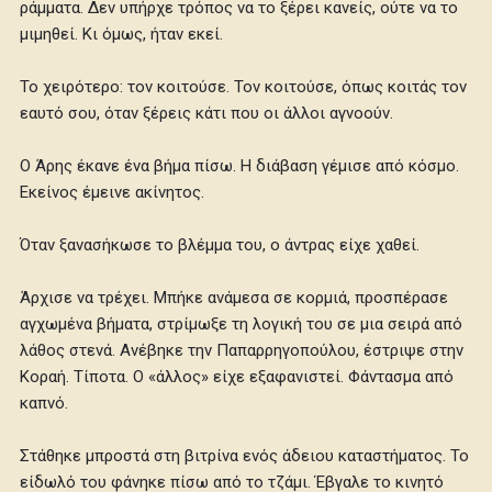
ράμματα. Δεν υπήρχε τρόπος να το ξέρει κανείς, ούτε να το
μιμηθεί. Κι όμως, ήταν εκεί.
Το χειρότερο: τον κοιτούσε. Τον κοιτούσε, όπως κοιτάς τον
εαυτό σου, όταν ξέρεις κάτι που οι άλλοι αγνοούν.
Ο Άρης έκανε ένα βήμα πίσω. Η διάβαση γέμισε από κόσμο.
Εκείνος έμεινε ακίνητος.
Όταν ξανασήκωσε το βλέμμα του, ο άντρας είχε χαθεί.
Άρχισε να τρέχει. Μπήκε ανάμεσα σε κορμιά, προσπέρασε
αγχωμένα βήματα, στρίμωξε τη λογική του σε μια σειρά από
λάθος στενά. Ανέβηκε την Παπαρρηγοπούλου, έστριψε στην
Κοραή. Τίποτα. Ο «άλλος» είχε εξαφανιστεί. Φάντασμα από
καπνό.
Στάθηκε μπροστά στη βιτρίνα ενός άδειου καταστήματος. Το
είδωλό του φάνηκε πίσω από το τζάμι. Έβγαλε το κινητό