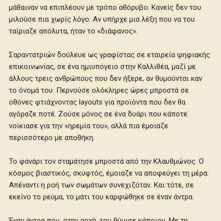
μάθαιναν να επιπλέουν με τρόπο αθόρυβο. Κανείς δεν του
μιλούσε πια χωρίς λόγο. Αν υπήρχε μια λέξη που να του
ταίριαζε απόλυτα, ήταν το «διάφανος».
Σαραντατριών δούλευε ως γραφίστας σε εταιρεία ψηφιακής
επικοινωνίας, σε ένα ημιυπόγειο στην Καλλιθέα, μαζί με
άλλους τρεις ανθρώπους που δεν ήξερε, αν θυμούνται καν
το όνομά του. Περνούσε ολόκληρες ώρες μπροστά σε
οθόνες φτιάχνοντας layouts για προϊόντα που δεν θα
αγόραζε ποτέ. Ζούσε μόνος σε ένα δυάρι που κάποτε
νοίκιασε για την «ηρεμία του», αλλά πια έμοιαζε
περισσότερο με αποθήκη.
Το φανάρι τον σταμάτησε μπροστά από την Κλαυθμώνος. Ο
κόσμος βιαστικός, σκυφτός, έμοιαζε να αποφεύγει τη μέρα.
Απέναντι η ροή των σωμάτων συνεχιζόταν. Και τότε, σε
εκείνο το ρεύμα, το μάτι του καρφώθηκε σε έναν άντρα.
Έναν άντρα που, στην αρχή, του θύμισε κάποιον. Με τη