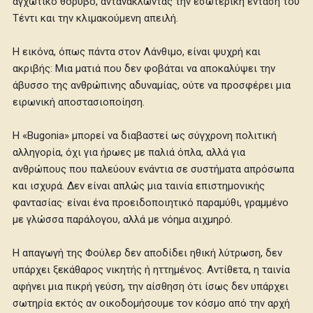
αγχωτικό θόρυβο, αντανακλώντας την εσωτερική ένταση του
Τέντι και την κλιμακούμενη απειλή.
Η εικόνα, όπως πάντα στον Λάνθιμο, είναι ψυχρή και
ακριβής: Μια ματιά που δεν φοβάται να αποκαλύψει την
άβυσσο της ανθρώπινης αδυναμίας, ούτε να προσφέρει μια
ειρωνική αποστασιοποίηση.
Η «Bugonia» μπορεί να διαβαστεί ως σύγχρονη πολιτική
αλληγορία, όχι για ήρωες με παλιά όπλα, αλλά για
ανθρώπους που παλεύουν ενάντια σε συστήματα απρόσωπα
και ισχυρά. Δεν είναι απλώς μια ταινία επιστημονικής
φαντασίας· είναι ένα προειδοποιητικό παραμύθι, γραμμένο
με γλώσσα παράλογου, αλλά με νόημα αιχμηρό.
Η απαγωγή της Φούλερ δεν αποδίδει ηθική λύτρωση, δεν
υπάρχει ξεκάθαρος νικητής ή ηττημένος. Αντίθετα, η ταινία
αφήνει μια πικρή γεύση, την αίσθηση ότι ίσως δεν υπάρχει
σωτηρία εκτός αν οικοδομήσουμε τον κόσμο από την αρχή