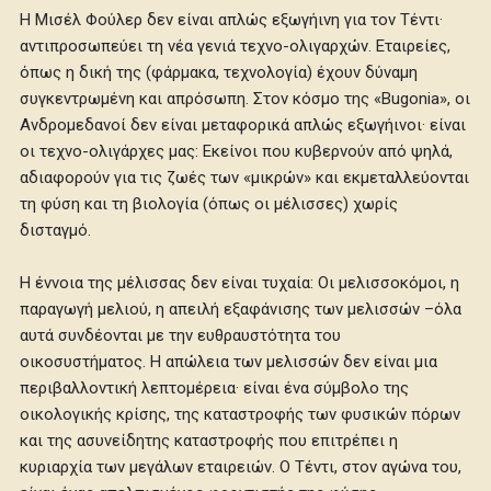
Η Μισέλ Φούλερ δεν είναι απλώς εξωγήινη για τον Τέντι·
αντιπροσωπεύει τη νέα γενιά τεχνο-ολιγαρχών. Εταιρείες,
όπως η δική της (φάρμακα, τεχνολογία) έχουν δύναμη
συγκεντρωμένη και απρόσωπη. Στον κόσμο της «Bugonia», οι
Ανδρομεδανοί δεν είναι μεταφορικά απλώς εξωγήινοι· είναι
οι τεχνο-ολιγάρχες μας: Εκείνοι που κυβερνούν από ψηλά,
αδιαφορούν για τις ζωές των «μικρών» και εκμεταλλεύονται
τη φύση και τη βιολογία (όπως οι μέλισσες) χωρίς
δισταγμό.
Η έννοια της μέλισσας δεν είναι τυχαία: Οι μελισσοκόμοι, η
παραγωγή μελιού, η απειλή εξαφάνισης των μελισσών –όλα
αυτά συνδέονται με την ευθραυστότητα του
οικοσυστήματος. Η απώλεια των μελισσών δεν είναι μια
περιβαλλοντική λεπτομέρεια· είναι ένα σύμβολο της
οικολογικής κρίσης, της καταστροφής των φυσικών πόρων
και της ασυνείδητης καταστροφής που επιτρέπει η
κυριαρχία των μεγάλων εταιρειών. Ο Τέντι, στον αγώνα του,