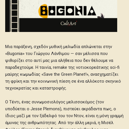
Μια παράξενη, σχεδόν μυθική μελωδία απλώνεται στην
«Bugonia» του Γιώργου Λάνθιμου — σαν μέλισσα που
ψιθυρίζει στο αυτί μας μια αλήθεια που δεν θέλουμε να
παραδεχτούμε. Η ταινία, remake της νοτιοκορεάτικης sci-fi
μαύρης κωμωδίας «Save the Green Planet!», ανασχηματίζει
τη φρίκη και την κοινωνική πίεση σε ένα αλλόκοτο σκηνικό
τεχνοκρατίας και καταστροφής.
Ο Τέντι, ένας συνωμοσιολόγος μελισσοκόμος (τον
υποδύεται ο Jesse Plemons), πιστεύει ακράδαντα πως, ο
ίδιος μαζί με τον ξάδελφό του τον Ντον, είναι η μόνη γραμμή
άμυνας της ανθρωπότητας. Από την άλλη μεριά, η Μισέλ