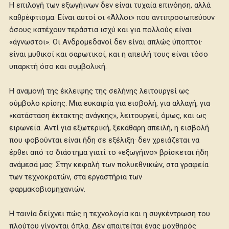
Η επιλογή των εξωγήινων δεν είναι τυχαία επινόηση, αλλά
καθρέφτισμα. Είναι αυτοί οι «Άλλοι» που αντιπροσωπεύουν
όσους κατέχουν τεράστια ισχύ και για πολλούς είναι
«άγνωστοι». Οι Ανδρομεδανοί δεν είναι απλώς ύποπτοι·
είναι μυθικοί και σαρωτικοί, και η απειλή τους είναι τόσο
υπαρκτή όσο και συμβολική.
Η αναμονή της έκλειψης της σελήνης λειτουργεί ως
σύμβολο κρίσης. Μια ευκαιρία για εισβολή, για αλλαγή, για
«κατάσταση έκτακτης ανάγκης», λειτουργεί, όμως, και ως
ειρωνεία. Αντί για εξωτερική, ξεκάθαρη απειλή, η εισβολή
που φοβούνται είναι ήδη σε εξέλιξη· δεν χρειάζεται να
έρθει από το διάστημα γιατί το «εξωγήινο» βρίσκεται ήδη
ανάμεσά μας: Στην κεφαλή των πολυεθνικών, στα γραφεία
των τεχνοκρατών, στα εργαστήρια των
φαρμακοβιομηχανιών.
Η ταινία δείχνει πώς η τεχνολογία και η συγκέντρωση του
πλούτου γίνονται όπλα. Δεν απαιτείται ένας μοχθηρός