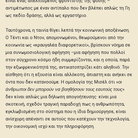
είναι ένας απελπισμένος φροντιστής της φύσης –
αντιμέτωπος με έναν αντίπαλο που δεν βλέπει απλώς τη Γη
ως πεδίο δράσης, αλλά ως εργαστήριο.
Ταυτόχρονα, η ταινία θίγει λεπτά την κοινωνική αποξένωση.
Ο Τέντι και ο Ντον, απομονωμένοι, θεωρούμενοι από την
κοινωνία ως «κραυγαλέα διαφορετικοί», βρίσκουν νόημα σε
μια συνωμοσιολογική αφήγηση –μια αφήγηση που πολλοί
στον σύγχρονο κόσμο ήδη συμμερίζονται, και η οποία, παρά
την εξωφρενικότητά της, αντικατοπτρίζει κάτι αληθινό: Την
αίσθηση ότι η εξουσία είναι αλλόκοτη, άπιαστη και ανήκει σε
όντα που δεν κατανοούμε. Η ομολογία της Μισέλ ότι «
οι
άνθρωποι δεν μπορούν να βοηθήσουν τους εαυτούς τους
»
δεν είναι απλώς μια δήλωση απογοήτευσης· είναι μια
σκοτεινή, σχεδόν τραγική παραδοχή πως η ανθρωπότητα,
εγκλωβισμένη στο σύστημα που η ίδια δημιούργησε, είναι
ανίσχυρη απέναντι σε αυτούς που κατέχουν την τεχνολογία,
την οικονομική ισχύ και την πληροφόρηση.