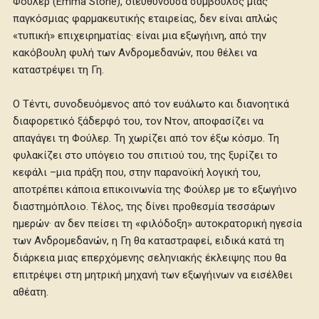
Φούλερ (Emma Stone), διευθύνουσα σύμβουλος μιας
παγκόσμιας φαρμακευτικής εταιρείας, δεν είναι απλώς
«τυπική» επιχειρηματίας· είναι μια εξωγήινη, από την
κακόβουλη φυλή των Ανδρομεδανών, που θέλει να
καταστρέψει τη Γη.
Ο Τέντι, συνοδευόμενος από τον ευάλωτο και διανοητικά
διαφορετικό ξάδερφό του, τον Ντον, αποφασίζει να
απαγάγει τη Φούλερ. Τη χωρίζει από τον έξω κόσμο. Τη
φυλακίζει στο υπόγειο του σπιτιού του, της ξυρίζει το
κεφάλι –μια πράξη που, στην παρανοϊκή λογική του,
αποτρέπει κάποια επικοινωνία της Φούλερ με το εξωγήινο
διαστημόπλοιο. Τέλος, της δίνει προθεσμία τεσσάρων
ημερών· αν δεν πείσει τη «φιλόδοξη» αυτοκρατορική ηγεσία
των Ανδρομεδανών, η Γη θα καταστραφεί, ειδικά κατά τη
διάρκεια μιας επερχόμενης σεληνιακής έκλειψης που θα
επιτρέψει στη μητρική μηχανή των εξωγήινων να εισέλθει
αθέατη.