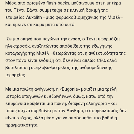
Μέσα από ορισμένα flash-backs, μαθαίνουμε ότι η μητέρα
του Τέντι, Σάντι, συμμετείχε σε κλινική δοκιμή της
εταιρείας Auxolith –μιας φαρμακοβιομηχανίας της Μισέλ–
και έμεινε σε κώμα μετά από αυτό.
Σε μία σκηνή που παγώνει την ανάσα, ο Τέντι εφαρμόζει
ηλεκτροσόκ, αναζητώντας αποδείξεις της εξωγήινης
καταγωγής της Μισέλ –θεωρώντας ότι η ανθεκτικότητά της
στον πόνο είναι ένδειξη ότι δεν είναι απλώς CEO, αλλά
βασίλισσα ή υψηλόβαθμο μέλος της ανδρομεδανικής
ιεραρχίας.
Με μια πρώτη ανάγνωση, η «Bugonia» μοιάζει μια τρελή
ιστορία απαγωγών κι εξωγήινων, όμως, κάτω από την
επιφάνεια κρύβεται μια πυκνή, διάφανη αλληγορία –και
όπως συχνά συμβαίνει με τον Λάνθιμο, ο σουρεαλισμός δεν
είναι στόχος, αλλά μέσο για να αποδομηθεί πιο βαθιά η
πραγματικότητα.