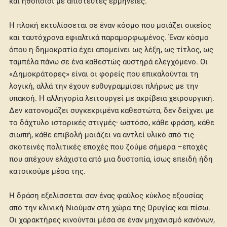
και ηθοποιοί με απίστευτες ερμηνείες.
Η πλοκή εκτυλίσσεται σε έναν κόσμο που μοιάζει οικείος
και ταυτόχρονα εφιαλτικά παραμορφωμένος. Έναν κόσμο
όπου η δημοκρατία έχει απομείνει ως λέξη, ως τίτλος, ως
ταμπέλα πάνω σε ένα καθεστώς αυστηρά ελεγχόμενο. Οι
«Δημοκράτορες» είναι οι φορείς που επικαλούνται τη
λογική, αλλά την έχουν ευθυγραμμίσει πλήρως με την
υπακοή. Η αλληγορία λειτουργεί με ακρίβεια χειρουργική.
Δεν κατονομάζει συγκεκριμένα καθεστώτα, δεν δείχνει με
το δάχτυλο ιστορικές στιγμές· ωστόσο, κάθε φράση, κάθε
σιωπή, κάθε επιβολή μοιάζει να αντλεί υλικό από τις
σκοτεινές πολιτικές εποχές που ζούμε σήμερα –εποχές
που απέχουν ελάχιστα από μια δυστοπία, ίσως επειδή ήδη
κατοικούμε μέσα της.
Η δράση εξελίσσεται σαν ένας φαύλος κύκλος εξουσίας
από την κλινική Νιούμαν στη χώρα της Ωρυγίας και πίσω.
Οι χαρακτήρες κινούνται μέσα σε έναν μηχανισμό κανόνων,