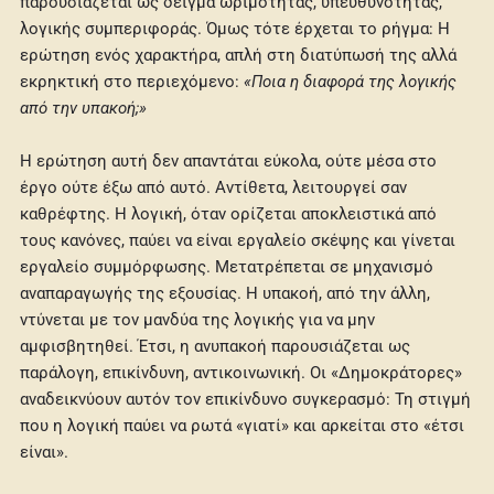
παρουσιάζεται ως δείγμα ωριμότητας, υπευθυνότητας,
λογικής συμπεριφοράς. Όμως τότε έρχεται το ρήγμα: Η
ερώτηση ενός χαρακτήρα, απλή στη διατύπωσή της αλλά
εκρηκτική στο περιεχόμενο:
«Ποια η διαφορά της λογικής
από την υπακοή;»
Η ερώτηση αυτή δεν απαντάται εύκολα, ούτε μέσα στο
έργο ούτε έξω από αυτό. Αντίθετα, λειτουργεί σαν
καθρέφτης. Η λογική, όταν ορίζεται αποκλειστικά από
τους κανόνες, παύει να είναι εργαλείο σκέψης και γίνεται
εργαλείο συμμόρφωσης. Μετατρέπεται σε μηχανισμό
αναπαραγωγής της εξουσίας. Η υπακοή, από την άλλη,
ντύνεται με τον μανδύα της λογικής για να μην
αμφισβητηθεί. Έτσι, η ανυπακοή παρουσιάζεται ως
παράλογη, επικίνδυνη, αντικοινωνική. Οι «Δημοκράτορες»
αναδεικνύουν αυτόν τον επικίνδυνο συγκερασμό: Τη στιγμή
που η λογική παύει να ρωτά «γιατί» και αρκείται στο «έτσι
είναι».