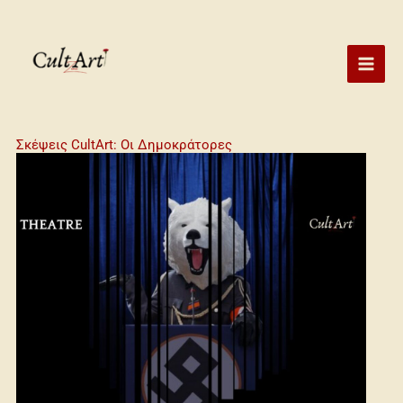
Skip
to
content
Σκέψεις CultArt: Οι Δημοκράτορες