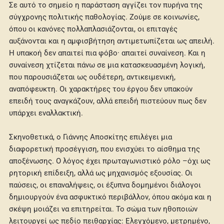
Σε αυτό το σημείο η παράσταση αγγίζει τον πυρήνα της
σύγχρονης πολιτικής παθολογίας. Ζούμε σε κοινωνίες,
όπου οι κανόνες πολλαπλασιάζονται, οι επιταγές
αυξάνονται και η αμφισβήτηση αντιμετωπίζεται ως απειλή.
Η υπακοή δεν απαιτεί πια φόβο· απαιτεί συναίνεση. Και η
συναίνεση χτίζεται πάνω σε μια κατασκευασμένη λογική,
που παρουσιάζεται ως ουδέτερη, αντικειμενική,
αναπόφευκτη. Οι χαρακτήρες του έργου δεν υπακούν
επειδή τους αναγκάζουν, αλλά επειδή πιστεύουν πως δεν
υπάρχει εναλλακτική.
Σκηνοθετικά, ο Γιάννης Αποσκίτης επιλέγει μια
διαφορετική προσέγγιση, που ενισχύει το αίσθημα της
αποξένωσης. Ο λόγος έχει πρωταγωνιστικό ρόλο –όχι ως
ρητορική επίδειξη, αλλά ως μηχανισμός εξουσίας. Οι
παύσεις, οι επαναλήψεις, οι έξυπνα δομημένοι διάλογοι
δημιουργούν ένα ασφυκτικό περιβάλλον, όπου ακόμα και η
σκέψη μοιάζει να επιτηρείται. Το σώμα των ηθοποιών
λειτουργεί ως πεδίο πειθαρχίας: Ελεγχόμενο, μετρημένο,