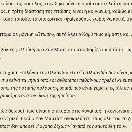
ι η πτώση της κοπέλας στον Σηκουάνα, η οποία αποτελεί τη σε
ς, η τρίτη διάσταση της πτώσης είναι η κοινωνική, καθώς είν
 τους τύπους, το υποκριτικό «φαίνεσθαι», χωρίς να κοιτά την
άτομα σε μόνιμη «
Πτώση
», αυτό λέει ο Καμύ πως είμαστε και 
μβάν της «
Πτώσης
» ο Ζαν-Μπατίστ αυτοεξορίζεται από το Παρί
.
 τυχαία. Επιλέγει την Ολλανδία «
Γιατί η Ολλανδία δεν είναι
σ’ εκείνα τα νησιά όπου οι άνθρωποι πεθαίνουν τρελοί κι ευτυ
ης, της αστικής κόλασης φυσικά, που είναι γεμάτη εφιάλτες. [
βρισκόμαστε στην άκρη της ηπείρου
».
αθώς θεωρεί πως είναι η επιτυχία στις γυναίκες, η κοινωνική
ωκεντρικό. Εκεί ο Ζαν-Μπατίστ ανακαλύπτει πως όλη του τη
πος: δεν μπορεί ν’ αγαπά δίχως ν’ αγαπά τον εαυτούλη του
».