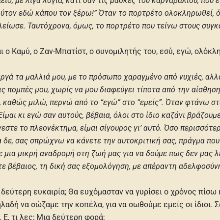
, με λίγα λόγια, κάτι σαν τις μάσκες του καρναβαλιού, που ε
 τούτον εδώ κάπου τον ξέρω!” Όταν το πορτρέτο ολοκληρωθεί, 
ελείωσε. Ταυτόχρονα, όμως, το πορτρέτο που τείνω στους συγκ
ι ο Καμύ, ο Ζαν-Μπατίστ, ο συνομιλητής του, εσύ, εγώ, ολόκ
ργά τα μαλλιά μου, με το πρόσωπο χαραγμένο από νυχιές, αλλ
πομπές μου, χωρίς να μου διαφεύγει τίποτα από την αίσθηση
 καθώς μιλώ, περνώ από το “εγώ” στο “εμείς”. Όταν φτάνω στο 
ίμαι κι εγώ σαν αυτούς, βέβαια, όλοι στο ίδιο καζάνι βράζουμε
νεστε το πλεονέκτημα, είμαι σίγουρος γι’ αυτό. Όσο περισσότ
δε, σας σπρώχνω να κάνετε την αυτοκριτική σας, πράγμα που μ
ε μια μικρή αναδρομή στη ζωή μας για να δούμε πως δεν μας λ
τε βέβαιος, τη δική σας εξομολόγηση, με απέραντη αδελφοσύν
 δεύτερη ευκαιρία; Θα ευχόμασταν να γυρίσει ο χρόνος πίσω
λαδή να σώζαμε την κοπέλα, για να σωθούμε εμείς οι ίδιοι. 
 Ε, τι λες; Μια δεύτερη φορά;