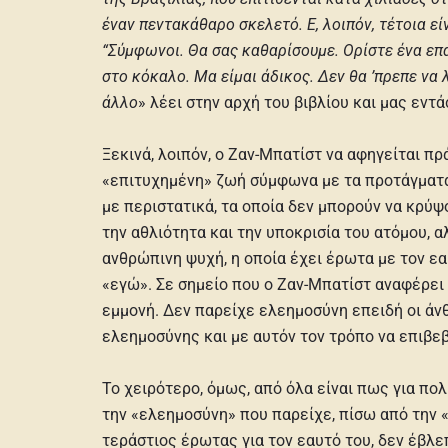
έναν πεντακάθαρο σκελετό. Ε, λοιπόν, τέτοια εί
“Σύμφωνοι. Θα σας καθαρίσουμε. Ορίστε ένα επά
στο κόκαλο. Μα είμαι άδικος. Δεν θα ’πρεπε να 
άλλο
» λέει στην αρχή του βιβλίου και μας εντ
Ξεκινά, λοιπόν, ο Ζαν-Μπατίστ να αφηγείται πρ
«επιτυχημένη» ζωή σύμφωνα με τα προτάγματα 
με περιστατικά, τα οποία δεν μπορούν να κρύψο
την αθλιότητα και την υποκρισία του ατόμου, α
ανθρώπινη ψυχή, η οποία έχει έρωτα με τον ε
«εγώ». Σε σημείο που ο Ζαν-Μπατίστ αναφέρει 
εμμονή. Δεν παρείχε ελεημοσύνη επειδή οι άνθ
ελεημοσύνης και με αυτόν τον τρόπο να επιβεβα
Το χειρότερο, όμως, από όλα είναι πως για πο
την «ελεημοσύνη» που παρείχε, πίσω από την «
τεράστιος έρωτας για τον εαυτό του, δεν έβλ