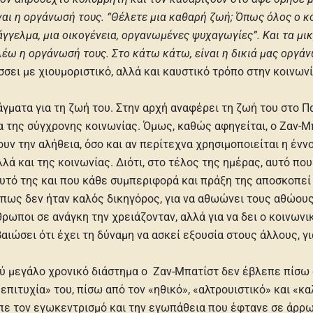
ναι η οργάνωσή τους. “Θέλετε μια καθαρή ζωή; Όπως όλος ο κόσ
γγελμα, μια οικογένεια, οργανωμένες ψυχαγωγίες”. Και τα μικ
λέω η οργάνωσή τους. Στο κάτω κάτω, είναι η δικιά μας οργάν
άσσει με χιουμοριστικό, αλλά και καυστικό τρόπο στην κοιν
άγματα για τη ζωή του. Στην αρχή αναφέρει τη ζωή του στο Πα
της σύγχρονης κοινωνίας. Όμως, καθώς αφηγείται, ο Ζαν-Μπ
υν την αλήθεια, όσο και αν περίτεχνα χρησιμοποιείται η έννο
λλά και της κοινωνίας. Διότι, στο τέλος της ημέρας, αυτό πο
αυτό της και που κάθε συμπεριφορά και πράξη της αποσκοπεί
πως δεν ήταν καλός δικηγόρος, για να αθωώνει τους αθώους,
ρωποι σε ανάγκη την χρειάζονταν, αλλά για να δει ο κοινωνι
ιώσει ότι έχει τη δύναμη να ασκεί εξουσία στους άλλους, γι
λύ μεγάλο χρονικό διάστημα ο Ζαν-Μπατίστ δεν έβλεπε πίσω 
επιτυχία» του, πίσω από τον «ηθικό», «αλτρουιστικό» και «
επε τον εγωκεντρισμό και την εγωπάθεια που έφτανε σε άρρω