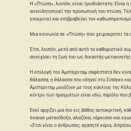
Η «
Πτώση
», λοιπόν, είναι τρισδιάστατη: Είνα
συνειδητοποιεί την προσωπική του πτώση. Τέλο
επικροτεί και επιβραβεύει τον καθωσπρεπισμό,
Μια κοινωνία σε «
Πτώση
» που χειροκροτεί τα 
Έτσι, λοιπόν, μετά από αυτό το καθοριστικό συ
συνεχίσει τη ζωή του ως δικαστής-μετανοητής
Η επιλογή του Άμστερνταμ σαφέστατα δεν είναι
θάλασσα, η θάλασσα που οδηγεί στο Σιπάγκο και 
Άμστερνταμ μοιάζουν με τους κύκλους της Κόλασ
κέντρο των πραγμάτων είναι εδώ, παρόλο που 
Εκεί αρχίζει μια πιο εις βάθος αυτοκριτική, κ
έκαναν ματαιόδοξο, αλαζόνα, νάρκισσο και εγ
«
Έτσι είναι ο άνθρωπος, αγαπητέ κύριε, διπρόσω