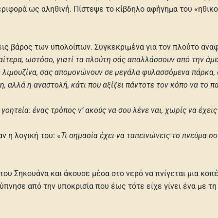
εριφορά ως αληθινή. Πίστεψε το κίβδηλο αφήγημα του «ηθικο
εις βάρος των υπολοίπων. Συγκεκριμένα για τον πλούτο αναφ
ιαίτερα, ωστόσο, γιατί τα πλούτη σάς απαλλάσσουν από την άμε
ια λιμουζίνα, σας απομονώνουν σε μεγάλα φυλασσόμενα πάρκα, σ
η, αλλά η αναστολή, κάτι που αξίζει πάντοτε τον κόπο να το π
η γοητεία: ένας τρόπος ν’ ακούς να σου λένε ναι, χωρίς να έχε
ν η λογική του: «
Τι σημασία έχει να ταπεινώνεις το πνεύμα σο
ου Σηκουάνα και άκουσε μέσα στο νερό να πνίγεται μια κοπέ
ύπνησε από την υποκρισία που έως τότε είχε γίνει ένα με τη