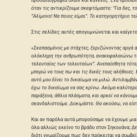
προσωπογραφία όλων και κανενός. Ένα προσωπείο
όταν τις αντικρίζουμε σκεφτόμαστε: “Για δες,
“Αλίμονο! Να ποιος είμαι”. Το κατηγορητήριο τ
Στις σελίδες αυτές απογυμνώνεται και καίγετα
«
Σκεπασμένος με στάχτες, ξεριζώνοντας αργά α
ολόκληρη την ανθρωπότητα, ανακεφαλαιώνω τις 
τελευταίος των τελευταίων”. Ανεπαίσθητα τότε,
μπορώ να τους πω και τις δικές τους αλήθειες. Ε
αυτό μου δίνει το δικαίωμα να μιλώ. Αντιλαμβά
έχω το δικαίωμα να σας κρίνω. Ακόμα καλύτερα 
παράξενα, άθλια πλάσματα, και αρκεί να κάνουμ
σκανδαλιστούμε. Δοκιμάστε. Θα ακούσω, να είσ
Και αν παρόλα αυτά μπορούσαμε να έχουμε μια
όλα αλλιώς εκείνο το βράδυ στον Σηκουάνα; Δη
διότι γνωρίζουμε πως δεν πρόκειται να συμβεί.