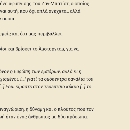
ιρήνα αφύπνισης του Ζαν-Μπατίστ, ο οποίος
αι αυτή, που όχι απλά ανέχεται, αλλά
 ουσία.
εμείς και ό,τι μας περιβάλλει.
σι και βρίσκει το Άμστερνταμ, για να
 μόνον η Ευρώπη των εμπόρων, αλλά κι η
χισμένοι. […] γιατί τα ομόκεντρα κανάλια του
…] Εδώ είμαστε στον τελευταίο κύκλο.[…] το
 αναγνώριση, η δύναμη και ο πλούτος που τον
 ζωή ήταν ένας άνθρωπος με δύο πρόσωπα: