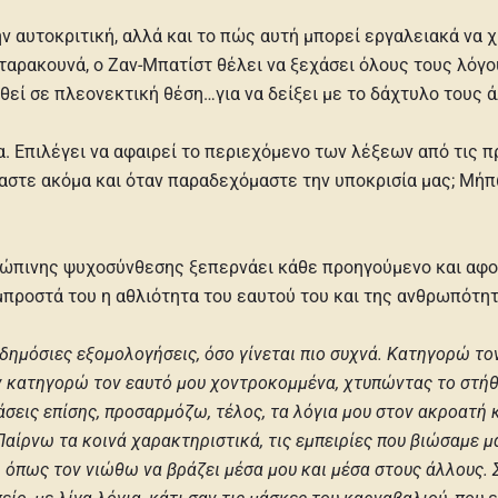
 αυτοκριτική, αλλά και το πώς αυτή μπορεί εργαλειακά να χρ
 ταρακουνά, ο Ζαν-Μπατίστ θέλει να ξεχάσει όλους τους λόγο
ρεθεί σε πλεονεκτική θέση…για να δείξει με το δάχτυλο τους
α. Επιλέγει να αφαιρεί το περιεχόμενο των λέξεων από τις π
μαστε ακόμα και όταν παραδεχόμαστε την υποκρισία μας; Μήπ
ρώπινης ψυχοσύνθεσης ξεπερνάει κάθε προηγούμενο και αφοπ
προστά του η αθλιότητα του εαυτού του και της ανθρωπότη
δημόσιες εξομολογήσεις, όσο γίνεται πιο συχνά. Κατηγορώ τον 
ν κατηγορώ τον εαυτό μου χοντροκομμένα, χτυπώντας το στήθο
σεις επίσης, προσαρμόζω, τέλος, τα λόγια μου στον ακροατή 
αίρνω τα κοινά χαρακτηριστικά, τις εμπειρίες που βιώσαμε μαζ
 όπως τον νιώθω να βράζει μέσα μου και μέσα στους άλλους. Σ