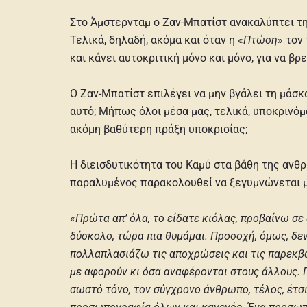
Στο Άμστερνταμ ο Ζαν-Μπατίστ ανακαλύπτει την
Τελικά, δηλαδή, ακόμα και όταν η «
Πτώση
» τον
και κάνει αυτοκριτική μόνο και μόνο, για να β
Ο Ζαν-Μπατίστ επιλέγει να μην βγάλει τη μάσκ
αυτό; Μήπως όλοι μέσα μας, τελικά, υποκρινό
ακόμη βαθύτερη πράξη υποκρισίας;
Η διεισδυτικότητα του Καμύ στα βάθη της ανθ
παραλυμένος παρακολουθεί να ξεγυμνώνεται μ
«
Πρώτα απ’ όλα, το είδατε κιόλας, προβαίνω σε 
δύσκολο, τώρα πια θυμάμαι. Προσοχή, όμως, δε
πολλαπλασιάζω τις αποχρώσεις και τις παρεκβά
με αφορούν κι όσα αναφέρονται στους άλλους. Π
σωστό τόνο, τον σύγχρονο άνθρωπο, τέλος, έτσι