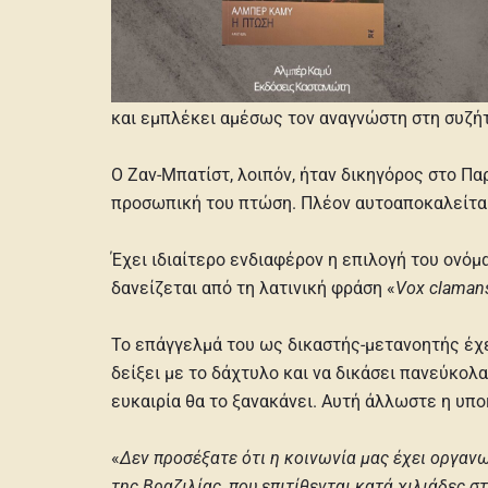
και εμπλέκει αμέσως τον αναγνώστη στη συζήτ
Ο Ζαν-Μπατίστ, λοιπόν, ήταν δικηγόρος στο Πα
προσωπική του πτώση. Πλέον αυτοαποκαλείται
Έχει ιδιαίτερο ενδιαφέρον η επιλογή του ονόμ
δανείζεται από τη λατινική φράση «
Vox clamans
Το επάγγελμά του ως δικαστής-μετανοητής έχει
δείξει με το δάχτυλο και να δικάσει πανεύκολα
ευκαιρία θα το ξανακάνει. Αυτή άλλωστε η υποκ
«
Δεν προσέξατε ότι η κοινωνία μας έχει οργανωθ
της Βραζιλίας, που επιτίθενται κατά χιλιάδες 