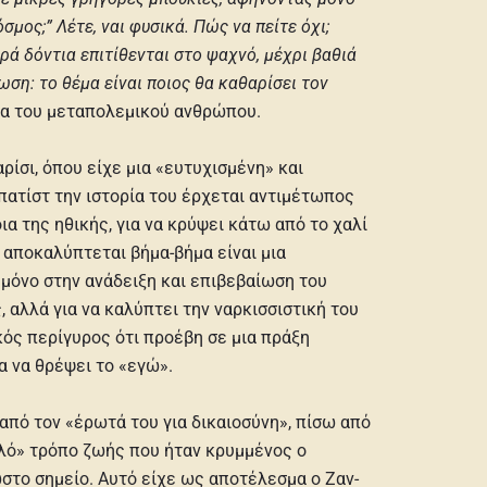
μος;” Λέτε, ναι φυσικά. Πώς να πείτε όχι;
ρά δόντια επιτίθενται στο ψαχνό, μέχρι βαθιά
ωση: το θέμα είναι ποιος θα καθαρίσει τον
ωνία του μεταπολεμικού ανθρώπου.
ρίσι, όπου είχε μια «ευτυχισμένη» και
ατίστ την ιστορία του έρχεται αντιμέτωπος
ια της ηθικής, για να κρύψει κάτω από το χαλί
υ αποκαλύπτεται βήμα-βήμα είναι μια
 μόνο στην ανάδειξη και επιβεβαίωση του
 αλλά για να καλύπτει την ναρκισσιστική του
κός περίγυρος ότι προέβη σε μια πράξη
α να θρέψει το «εγώ».
από τον «έρωτά του για δικαιοσύνη», πίσω από
καλό» τρόπο ζωής που ήταν κρυμμένος ο
στο σημείο. Αυτό είχε ως αποτέλεσμα ο Ζαν-