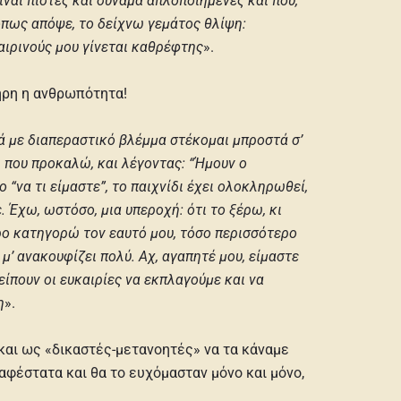
ίναι πιστές και συνάμα απλοποιημένες και που,
όπως απόψε, το δείχνω γεμάτος θλίψη:
αιρινούς μου γίνεται καθρέφτης
».
ληρη η ανθρωπότητα!
ά με διαπεραστικό βλέμμα στέκομαι μπροστά σ’
 που προκαλώ, και λέγοντας: “Ήμουν ο
“να τι είμαστε”, το παιχνίδι έχει ολοκληρωθεί,
. Έχω, ωστόσο, μια υπεροχή: ότι το ξέρω, κι
ερο κατηγορώ τον εαυτό μου, τόσο περισσότερο
’ ανακουφίζει πολύ. Αχ, αγαπητέ μου, είμαστε
είπουν οι ευκαιρίες να εκπλαγούμε και να
η
».
 και ως «δικαστές-μετανοητές» να τα κάναμε
Σαφέστατα και θα το ευχόμασταν μόνο και μόνο,