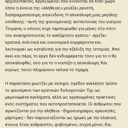
αρχισυντάκτες, εργαζόμενοι που κινούνται σε έναν χώρο
όπου η έννοια της «αλήθειας» μοιάζει ρευστή,
διαπραγματεύσιμη, επικίνδυνη. Η αποκάλυψη μιας μεγάλης
υπόθεσης –αυτή της φαινομενικής αυτοκτονίας του γιατρού
Τσιρώνη, ο οποίος είχε ταμπουρωθεί για μήνες στο σπίτι
του ανακηρύσσοντάς το ανεξάρτητο κράτος– αγγίζει
κρατικά, πολιτικά και οικονομικά συμφέροντα και
λειτουργεί ως καταλύτης για την εξέλιξη της ιστορίας. Από
εκεί και πέρα, το έργο δεν ενδιαφέρεται τόσο για το
τι
θα
αποκαλυφθεί, όσο για το
τι κοστίζει
η αποκάλυψη. Και
κυρίως: ποιοι πληρώνουν τελικά το τίμημα;
Η παράσταση φωτίζει με σκληρό, σχεδόν ανελέητο τρόπο
το φαινόμενο των κρατικών δολοφονιών. Όχι ως
μεμονωμένα εγκλήματα, αλλά ως οργανωμένες πρακτικές
ενός συστήματος που αυτοπροστατεύεται. Οι άνθρωποι που
αγωνίζονται για την αλήθεια –δημοσιογράφοι, ερευνητές,
μάρτυρες– δεν παρουσιάζονται ως ήρωες με την κλασική
έννοια. Είναι εύθραυστοι, φοβισμένοι, συχνά μόνοι. Και