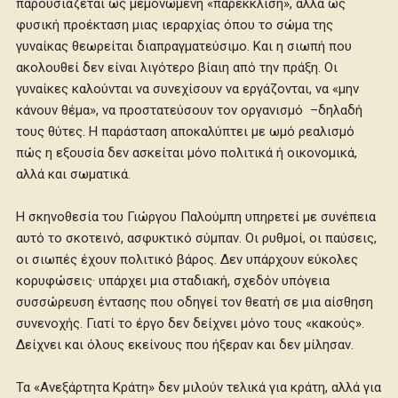
παρουσιάζεται ως μεμονωμένη «παρέκκλιση», αλλά ως
φυσική προέκταση μιας ιεραρχίας όπου το σώμα της
γυναίκας θεωρείται διαπραγματεύσιμο. Και η σιωπή που
ακολουθεί δεν είναι λιγότερο βίαιη από την πράξη. Οι
γυναίκες καλούνται να συνεχίσουν να εργάζονται, να «μην
κάνουν θέμα», να προστατεύσουν τον οργανισμό –δηλαδή
τους θύτες. Η παράσταση αποκαλύπτει με ωμό ρεαλισμό
πώς η εξουσία δεν ασκείται μόνο πολιτικά ή οικονομικά,
αλλά και σωματικά.
Η σκηνοθεσία του Γιώργου Παλούμπη υπηρετεί με συνέπεια
αυτό το σκοτεινό, ασφυκτικό σύμπαν. Οι ρυθμοί, οι παύσεις,
οι σιωπές έχουν πολιτικό βάρος. Δεν υπάρχουν εύκολες
κορυφώσεις· υπάρχει μια σταδιακή, σχεδόν υπόγεια
συσσώρευση έντασης που οδηγεί τον θεατή σε μια αίσθηση
συνενοχής. Γιατί το έργο δεν δείχνει μόνο τους «κακούς».
Δείχνει και όλους εκείνους που ήξεραν και δεν μίλησαν.
Τα «Ανεξάρτητα Κράτη» δεν μιλούν τελικά για κράτη, αλλά για