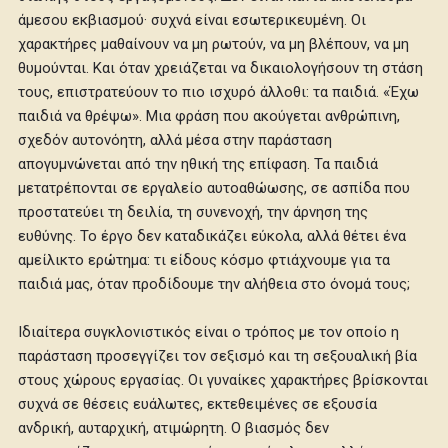
άμεσου εκβιασμού· συχνά είναι εσωτερικευμένη. Οι
χαρακτήρες μαθαίνουν να μη ρωτούν, να μη βλέπουν, να μη
θυμούνται. Και όταν χρειάζεται να δικαιολογήσουν τη στάση
τους, επιστρατεύουν το πιο ισχυρό άλλοθι: τα παιδιά. «Έχω
παιδιά να θρέψω». Μια φράση που ακούγεται ανθρώπινη,
σχεδόν αυτονόητη, αλλά μέσα στην παράσταση
απογυμνώνεται από την ηθική της επίφαση. Τα παιδιά
μετατρέπονται σε εργαλείο αυτοαθώωσης, σε ασπίδα που
προστατεύει τη δειλία, τη συνενοχή, την άρνηση της
ευθύνης. Το έργο δεν καταδικάζει εύκολα, αλλά θέτει ένα
αμείλικτο ερώτημα: τι είδους κόσμο φτιάχνουμε για τα
παιδιά μας, όταν προδίδουμε την αλήθεια στο όνομά τους;
Ιδιαίτερα συγκλονιστικός είναι ο τρόπος με τον οποίο η
παράσταση προσεγγίζει τον σεξισμό και τη σεξουαλική βία
στους χώρους εργασίας. Οι γυναίκες χαρακτήρες βρίσκονται
συχνά σε θέσεις ευάλωτες, εκτεθειμένες σε εξουσία
ανδρική, αυταρχική, ατιμώρητη. Ο βιασμός δεν