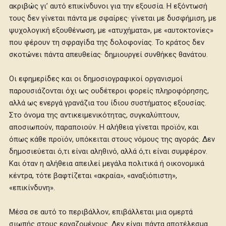
ακριβώς γι’ αυτό επικίνδυνοι για την εξουσία. Η εξόντωσή
τους δεν γίνεται πάντα με σφαίρες· γίνεται με δυσφήμιση, με
ψυχολογική εξουθένωση, με «ατυχήματα», με «αυτοκτονίες»
που φέρουν τη σφραγίδα της δολοφονίας. Το κράτος δεν
σκοτώνει πάντα απευθείας· δημιουργεί συνθήκες θανάτου.
Οι εφημερίδες και οι δημοσιογραφικοί οργανισμοί
παρουσιάζονται όχι ως ουδέτεροι φορείς πληροφόρησης,
αλλά ως ενεργά γρανάζια του ίδιου συστήματος εξουσίας.
Στο όνομα της αντικειμενικότητας, συγκαλύπτουν,
αποσιωπούν, παραποιούν. Η αλήθεια γίνεται προϊόν, και
όπως κάθε προϊόν, υπόκειται στους νόμους της αγοράς. Δεν
δημοσιεύεται ό,τι είναι αληθινό, αλλά ό,τι είναι συμφέρον.
Και όταν η αλήθεια απειλεί μεγάλα πολιτικά ή οικονομικά
κέντρα, τότε βαφτίζεται «ακραία», «αναξιόπιστη»,
«επικίνδυνη».
Μέσα σε αυτό το περιβάλλον, επιβάλλεται μια ομερτά
σιωπής στους εργαζομένους. Δεν είναι πάντα αποτέλεσμα