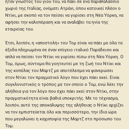
ήταν γνωστός του γιου του, να πάει σε ένα παραθαλάσσιο
χωριό της Ιταλίας, ονόματι Ατράνι, όπου κατοικεί πλέον ο
Ντίκι, με σκοπό να τον πείσει να γυρίσει στη Νέα Υόρκη, να
αφήσει την καλοπέραση και να αναλάβει τα ηνία της
εταιρείας του.
Έτσι, λοιπόν, η «αποστολή» του Τομ είναι να πάει με όλα τα
έξοδα πληρωμένα σε έναν επίγειο ιταλικό Παράδεισο και
απλά να πείσει τον Ντίκι να γυρίσει πίσω στη Νέα Υόρκη. Ο
Τομ, όμως, σύντομα θα γοητευτεί με τη ζωή του Ντίκι και
της κοπέλας του Μαρτζ με αποτέλεσμα να φανερώσει
στον Ντίκι τον πραγματικό λόγο που έχει πάει εκεί. Είναι
συγκλονιστικός ο τρόπος με τον οποίο ο Τομ, ενώ λέει την
αλήθεια για τον λόγο που έχει πάει εκεί στον Ντίκι, στην
πραγματικότητα είναι βαθιά υποκριτής. Με το τέχνασμα,
λοιπόν, αυτό της αποκάλυψης της αλήθειας ο Ντίκι αρχίζει
να τον εμπιστεύεται όλο και περισσότερο, την ίδια ώρα
που μεγαλώνει η καχυποψία της Μαρτζ στο πρόσωπο του
Τομ.