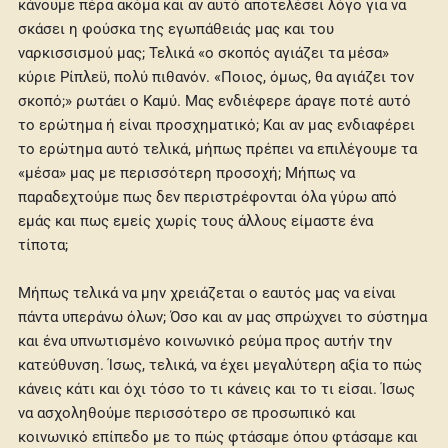
κάνουμε πέρα ακόμα και αν αυτό αποτελέσει λόγο για να
σκάσει η φούσκα της εγωπάθειάς μας και του
ναρκισσισμού μας; Τελικά «ο σκοπός αγιάζει τα μέσα»
κύριε Ρίπλεϋ, πολύ πιθανόν. «Ποιος, όμως, θα αγιάζει τον
σκοπό;» ρωτάει ο Καμύ. Μας ενδιέφερε άραγε ποτέ αυτό
το ερώτημα ή είναι προσχηματικό; Και αν μας ενδιαφέρει
το ερώτημα αυτό τελικά, μήπως πρέπει να επιλέγουμε τα
«μέσα» μας με περισσότερη προσοχή; Μήπως να
παραδεχτούμε πως δεν περιστρέφονται όλα γύρω από
εμάς και πως εμείς χωρίς τους άλλους είμαστε ένα
τίποτα;
Μήπως τελικά να μην χρειάζεται ο εαυτός μας να είναι
πάντα υπεράνω όλων; Όσο και αν μας σπρώχνει το σύστημα
και ένα υπνωτισμένο κοινωνικό ρεύμα προς αυτήν την
κατεύθυνση. Ίσως, τελικά, να έχει μεγαλύτερη αξία το πώς
κάνεις κάτι και όχι τόσο το τι κάνεις και το τι είσαι. Ίσως
να ασχοληθούμε περισσότερο σε προσωπικό και
κοινωνικό επίπεδο με το πώς φτάσαμε όπου φτάσαμε και