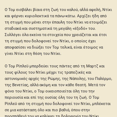
Ο Τομ εισβάλει βίαια στη ζωή του καλού, αλλά αφελή, Ντίκι
και φέρνει κυριολεκτικά τα πάνω-κάτω. Αρχίζει ήδη από
τη στιγμή που μένει στην έπαυλη του Ντίκι να ετοιμάζει
σταδιακά και συστηματικά τη μεγάλη «έξοδό» του.
Συλλέγει όλα εκείνα τα στοιχεία που χρειάζεται και έτσι
τη στιγμή που δολοφονεί τον Ντίκι, ο οποίος έχει
αποφασίσει να διώξει τον Τομ τελικά, είναι έτοιμος να
γίνει Ντίκι στη θέση του Ντίκι.
Ο Τομ Ρίπλεϋ μπερδεύει τους πάντες από τη Μαρτζ και
τους φίλους του Ντίκι μέχρι τις τραπεζικές και
αστυνομικές αρχές της Ρώμης, της Νάπολης, του Παλέρμο,
της Βενετίας, αλλά ακόμη και τον κάθε θεατή. Μετά τον
φόνο του Ντίκι, ο Τομ οικειοποιείται όλη του την
περιουσία και επί της ουσίας όλη του τη ζωή. Ο Τομ
Ρίπλεϋ από τη στιγμή που δολοφονεί τον Ντίκι, μπλέκεται
σε μια κατάσταση όλο και πιο βαθιά, όπου στην
προσπάθειά του να καλύψει τη δολοφονία του Ντίκι