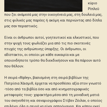
κύριο
Ρίπλεϋ
που ζει ανάμεσά μας στην οικογένειά μας, στη δουλειά μας,
στις φιλικές μας παρέες ή ακόμη και περνώντας από δίπλα
μας σαν περαστικός.
Είναι οι άνθρωποι αυτοί, γοητευτικοί και ελκυστικοί, που
στην ψυχή τους φωλιάζει μια από τις πιο σκοτεινές
πτυχές της ανθρώπινης ύπαρξης. Οι άνθρωποι, οι
αδίστακτοι, οι οποίοι με κάθε ευκαιρία και με
οποιονδήποτε τρόπο θα διεκδικήσουν και θα πάρουν αυτό
που θέλουν.
Η σειρά «Ripley», βασισμένη στη σειρά βιβλίων της
Πατρίσια Χάισμιθ, έρχεται να προσθέσει αξία στον γνωστό
-τόσο από τα βιβλία όσο και από κινηματογραφικές
μεταφορές τους- χαρακτήρα μέσα από τη μοναδική ματιά
του σκηνοθέτη και σεναριογράφου Στίβεν Ζέιλαν, ο οποίος
επιλέγει όλη η σειρά να είναι ασπρόμαυρη. Και κάπου εκεί,