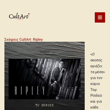
Skip
to
content
Σκέψεις CultArt: Ripley
«
Ο
σκοπός
αγιάζει
τα μέσα
»
για τον
κύριο
Τομ
Ρίπλεϋ
και για
κάθε