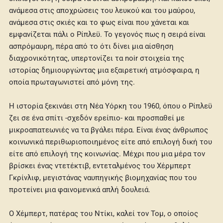
ανάμεσα στις αποχρώσεις του λευκού και του μαύρου,
ανάμεσα στις σκιές και το φως είναι που χάνεται και
εμφανίζεται πάλι ο Ρίπλεϋ. Το γεγονός πως η σειρά είναι
ασπρόμαυρη, πέρα από το ότι δίνει μια αίσθηση
διαχρονικότητας, υπερτονίζει τα noir στοιχεία της
ιστορίας δημιουργώντας μια εξαιρετική ατμόσφαιρα, η
οποία πρωταγωνιστεί από μόνη της.
Η ιστορία ξεκινάει στη Νέα Υόρκη του 1960, όπου ο Ρίπλεϋ
ζει σε ένα σπίτι -σχεδόν ερείπιο- και προσπαθεί με
μικροαπατεωνιές να τα βγάλει πέρα. Είναι ένας άνθρωπος
κοινωνικά περιθωριοποιημένος είτε από επιλογή δική του
είτε από επιλογή της κοινωνίας. Μέχρι που μια μέρα τον
βρίσκει ένας ντετέκτιβ, εντεταλμένος του Χέρμπερτ
Γκρίνλιφ, μεγιστάνας ναυπηγικής βιομηχανίας που του
προτείνει μια φαινομενικά απλή δουλειά.
Ο Χέμπερτ, πατέρας του Ντίκι, καλεί τον Τομ, ο οποίος