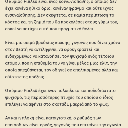
Ο κύριος Ρίπλεϋ είναι ένας κοινωνιοπαθής, ο οποίος δεν
έχει κανένα ηθικό όριο, κανέναν φραγμό και ούτε ίχνος
ενσυναίσθησης. Δεν σκέφτεται σε καμία περίπτωση το
κόστος και τη ζημιά που θα προκαλέσει στους γύρω του,
αρκεί να πετύχει αυτό που πραγματικά θέλει.
Είναι μια σειρά βραδείας καύσης, γεγονός που δίνει χρόνο
στον θεατή να αντιληφθεί, να αφουγκραστεί και
ενδεχομένως να κατανοήσει τον ψυχισμό ενός τέτοιου
ατόμου, που η επιθυμία του να γίνει μέλος μιας ελίτ, την
οποία απεχθάνεται, τον οδηγεί σε απελπισμένες αλλά και
αδίστακτες πράξεις.
Ο κύριος Ρίπλεϋ έχει έναν πολύπλοκο και πολυδιάστατο
ψυχισμό, τις περισσότερες πτυχές του οποίου ο ίδιος
επιλέγει να αφήνει στο σκοτάδι, μακριά από το φως.
Αν και η πλοκή είναι καταιγιστική, ο ρυθμός των
επεισοδίων είναι αργός, γεγονός που επιτείνει την αγωνία