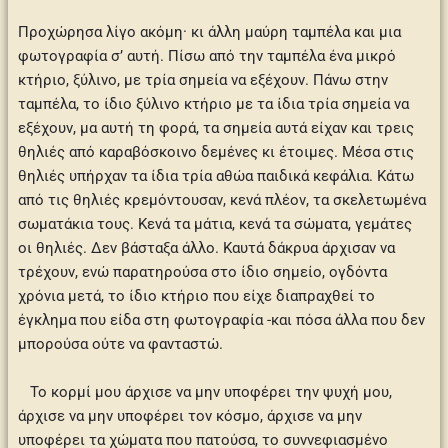
Προχώρησα λίγο ακόμη· κι άλλη μαύρη ταμπέλα και μια
φωτογραφία σ’ αυτή. Πίσω από την ταμπέλα ένα μικρό
κτήριο, ξύλινο, με τρία σημεία να εξέχουν. Πάνω στην
ταμπέλα, το ίδιο ξύλινο κτήριο με τα ίδια τρία σημεία να
εξέχουν, μα αυτή τη φορά, τα σημεία αυτά είχαν και τρεις
θηλιές από καραβόσκοινο δεμένες κι έτοιμες. Μέσα στις
θηλιές υπήρχαν τα ίδια τρία αθώα παιδικά κεφάλια. Κάτω
από τις θηλιές κρεμόντουσαν, κενά πλέον, τα σκελετωμένα
σωματάκια τους. Κενά τα μάτια, κενά τα σώματα, γεμάτες
οι θηλιές. Δεν βάσταξα άλλο. Καυτά δάκρυα άρχισαν να
τρέχουν, ενώ παρατηρούσα στο ίδιο σημείο, ογδόντα
χρόνια μετά, το ίδιο κτήριο που είχε διαπραχθεί το
έγκλημα που είδα στη φωτογραφία -και πόσα άλλα που δεν
μπορούσα ούτε να φανταστώ.
Το κορμί μου άρχισε να μην υποφέρει την ψυχή μου,
άρχισε να μην υποφέρει τον κόσμο, άρχισε να μην
υποφέρει τα χώματα που πατούσα, το συννεφιασμένο