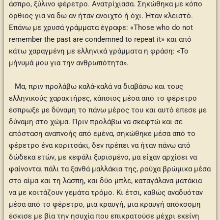
άσπρο, ξύλινο φέρετρο. Ανατρίχιασα. Σηκώθηκα με κόπο
όρθιος για να δω αν ήταν ανοιχτό ή όχι. Ήταν κλειστό.
Επάνω με χρυσά γράμματα έγραφε: «Those who do not
remember the past are condemned to repeat it» και από
κάτω χαραγμένη με ελληνικά γράμματα η φράση: «Το
μήνυμά μου για την ανθρωπότητα».
Μα, πριν προλάβω καλά-καλά να διαβάσω και τους
ελληνικούς χαρακτήρες, κάποιος μέσα από το φέρετρο
έσπρωξε με δύναμη το πάνω μέρος του και αυτό έπεσε με
δύναμη στο χώμα. Πριν προλάβω να σκεφτώ και σε
απόσταση αναπνοής από εμένα, σηκώθηκε μέσα από το
φέρετρο ένα κοριτσάκι, δεν πρέπει να ήταν πάνω από
δώδεκα ετών, με κεφάλι ξυρισμένο, μα είχαν αρχίσει να
φαίνονται πάλι τα ξανθά μαλλάκια της, ρούχα βρώμικα μέσα
στο αίμα και τη λάσπη, και δύο μπλε, καταγάλανα ματάκια
να με κοιτάζουν γεμάτα τρόμο. Κι έτσι, καθώς αναδυόταν
μέσα από το φέρετρο, μια κραυγή, μια κραυγή απόκοσμη
έσκισε με βία την ησυχία που επικρατούσε μέχρι εκείνη