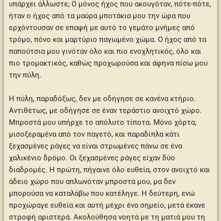
υπάρχει άλλωστε; Ο μόνος ήχος που ακουγόταν, πότε-πότε,
ήταν ο ήχος από τα μαύρα μποτάκια μου την ώρα που
ερχόντουσαν σε επαφή με αυτό το γεμάτο μνήμες από
τρόμο, πόνο και μαρτύριο παγωμένο χώμα. Ο ήχος από τα
παπούτσια μου γινόταν όλο και πιο ενοχλητικός, όλο και
πιο τρομακτικός, καθώς προχωρούσα και άφηνα πίσω μου
την πύλη.
Η πύλη, παραδόξως, δεν με οδήγησε σε κανένα κτήριο.
Αντιθέτως, με οδήγησε σε έναν τεράστιο ανοιχτό χώρο.
Μπροστά μου υπήρχε το απόλυτο τίποτα. Μόνο χόρτα,
μισοξεραμένα από τον παγετό, και παραδίπλα κάτι
ξεχασμένες ράγες να είναι στρωμένες πάνω σε ένα
χαλικένιο δρόμο. Οι ξεχασμένες ράγες είχαν δύο
διαδρομές. Η πρώτη, πήγαινε όλο ευθεία, στον ανοιχτό και
άδειο χώρο που απλωνόταν μπροστά μου, μα δεν
μπορούσα να καταλάβω που κατέληγε. Η δεύτερη, ενώ
προχώραγε ευθεία και αυτή μέχρι ένα σημείο, μετά έκανε
στροφή αριστερά. Ακολούθησα νοητά με τη ματιά μου τη