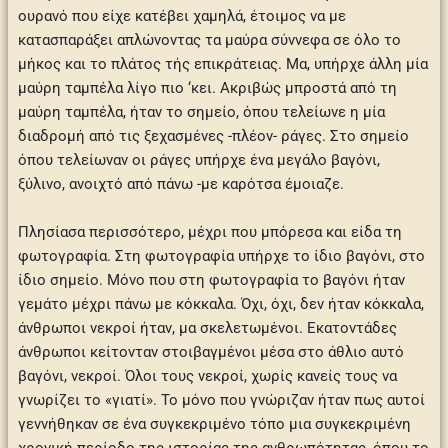
ουρανό που είχε κατέβει χαμηλά, έτοιμος να με
κατασπαράξει απλώνοντας τα μαύρα σύννεφα σε όλο το
μήκος και το πλάτος τής επικράτειας. Μα, υπήρχε άλλη μία
μαύρη ταμπέλα λίγο πιο ‘κει. Ακριβώς μπροστά από τη
μαύρη ταμπέλα, ήταν το σημείο, όπου τελείωνε η μία
διαδρομή από τις ξεχασμένες -πλέον- ράγες. Στο σημείο
όπου τελείωναν οι ράγες υπήρχε ένα μεγάλο βαγόνι,
ξύλινο, ανοιχτό από πάνω -με καρότσα έμοιαζε.
Πλησίασα περισσότερο, μέχρι που μπόρεσα και είδα τη
φωτογραφία. Στη φωτογραφία υπήρχε το ίδιο βαγόνι, στο
ίδιο σημείο. Μόνο που στη φωτογραφία το βαγόνι ήταν
γεμάτο μέχρι πάνω με κόκκαλα. Όχι, όχι, δεν ήταν κόκκαλα,
άνθρωποι νεκροί ήταν, μα σκελετωμένοι. Εκατοντάδες
άνθρωποι κείτονταν στοιβαγμένοι μέσα στο άθλιο αυτό
βαγόνι, νεκροί. Όλοι τους νεκροί, χωρίς κανείς τους να
γνωρίζει το «γιατί». Το μόνο που γνώριζαν ήταν πως αυτοί
γεννήθηκαν σε ένα συγκεκριμένο τόπο μια συγκεκριμένη