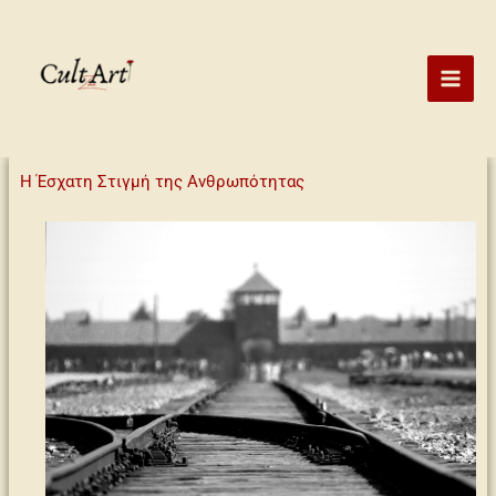
Skip
to
content
Η Έσχατη Στιγμή της Ανθρωπότητας