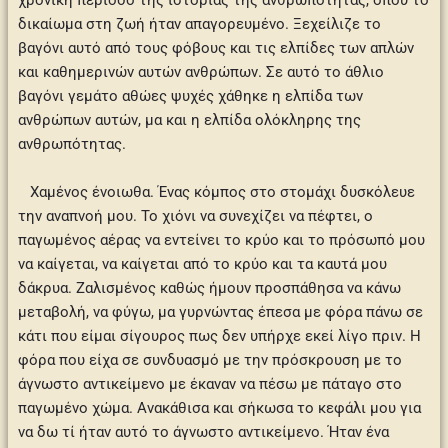
χρονική περίοδο της ιστορίας της ανθρωπότητας, όπου το
δικαίωμα στη ζωή ήταν απαγορευμένο. Ξεχείλιζε το
βαγόνι αυτό από τους φόβους και τις ελπίδες των απλών
και καθημερινών αυτών ανθρώπων. Σε αυτό το άθλιο
βαγόνι γεμάτο αθώες ψυχές χάθηκε η ελπίδα των
ανθρώπων αυτών, μα και η ελπίδα ολόκληρης της
ανθρωπότητας.
Χαμένος ένοιωθα. Ένας κόμπος στο στομάχι δυσκόλευε
την αναπνοή μου. Το χιόνι να συνεχίζει να πέφτει, ο
παγωμένος αέρας να εντείνει το κρύο και το πρόσωπό μου
να καίγεται, να καίγεται από το κρύο και τα καυτά μου
δάκρυα. Ζαλισμένος καθώς ήμουν προσπάθησα να κάνω
μεταβολή, να φύγω, μα γυρνώντας έπεσα με φόρα πάνω σε
κάτι που είμαι σίγουρος πως δεν υπήρχε εκεί λίγο πριν. Η
φόρα που είχα σε συνδυασμό με την πρόσκρουση με το
άγνωστο αντικείμενο με έκαναν να πέσω με πάταγο στο
παγωμένο χώμα. Ανακάθισα και σήκωσα το κεφάλι μου για
να δω τί ήταν αυτό το άγνωστο αντικείμενο. Ήταν ένα