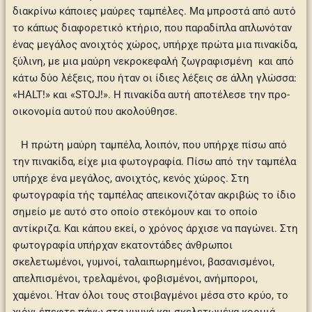
διακρίνω κάποιες μαύρες ταμπέλες. Μα μπροστά από αυτό
το κάπως διαφορετικό κτήριο, που παραδίπλα απλωνόταν
ένας μεγάλος ανοιχτός χώρος, υπήρχε πρώτα μια πινακίδα,
ξύλινη, με μια μαύρη νεκροκεφαλή ζωγραφισμένη και από
κάτω δύο λέξεις, που ήταν οι ίδιες λέξεις σε άλλη γλώσσα:
«HALT!» και «STOJ!». Η πινακίδα αυτή αποτέλεσε την προ-
οικονομία αυτού που ακολούθησε.
Η πρώτη μαύρη ταμπέλα, λοιπόν, που υπήρχε πίσω από
την πινακίδα, είχε μια φωτογραφία. Πίσω από την ταμπέλα
υπήρχε ένα μεγάλος, ανοιχτός, κενός χώρος. Στη
φωτογραφία τής ταμπέλας απεικονιζόταν ακριβώς το ίδιο
σημείο με αυτό στο οποίο στεκόμουν και το οποίο
αντίκριζα. Και κάπου εκεί, ο χρόνος άρχισε να παγώνει. Στη
φωτογραφία υπήρχαν εκατοντάδες άνθρωποι
σκελετωμένοι, γυμνοί, ταλαιπωρημένοι, βασανισμένοι,
απελπισμένοι, τρελαμένοι, φοβισμένοι, ανήμποροι,
χαμένοι. Ήταν όλοι τους στοιβαγμένοι μέσα στο κρύο, το