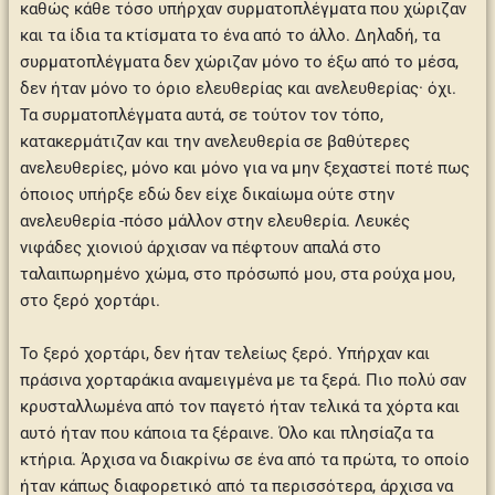
καθώς κάθε τόσο υπήρχαν συρματοπλέγματα που χώριζαν
και τα ίδια τα κτίσματα το ένα από το άλλο. Δηλαδή, τα
συρματοπλέγματα δεν χώριζαν μόνο το έξω από το μέσα,
δεν ήταν μόνο το όριο ελευθερίας και ανελευθερίας· όχι.
Τα συρματοπλέγματα αυτά, σε τούτον τον τόπο,
κατακερμάτιζαν και την ανελευθερία σε βαθύτερες
ανελευθερίες, μόνο και μόνο για να μην ξεχαστεί ποτέ πως
όποιος υπήρξε εδώ δεν είχε δικαίωμα ούτε στην
ανελευθερία -πόσο μάλλον στην ελευθερία. Λευκές
νιφάδες χιονιού άρχισαν να πέφτουν απαλά στο
ταλαιπωρημένο χώμα, στο πρόσωπό μου, στα ρούχα μου,
στο ξερό χορτάρι.
Το ξερό χορτάρι, δεν ήταν τελείως ξερό. Υπήρχαν και
πράσινα χορταράκια αναμειγμένα με τα ξερά. Πιο πολύ σαν
κρυσταλλωμένα από τον παγετό ήταν τελικά τα χόρτα και
αυτό ήταν που κάποια τα ξέραινε. Όλο και πλησίαζα τα
κτήρια. Άρχισα να διακρίνω σε ένα από τα πρώτα, το οποίο
ήταν κάπως διαφορετικό από τα περισσότερα, άρχισα να