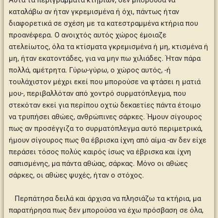
Αυτά τα περιγράμματα κτηρίων, δεν μπορούσα να
καταλάβω αν ήταν γκρεμισμένα ή όχι, πάντως ήταν
διαφορετικά σε σχέση με τα κατεστραμμένα κτήρια που
προανέφερα. Ο ανοιχτός αυτός χώρος έμοιαζε
ατελείωτος, όλα τα κτίσματα γκρεμισμένα ή μη, κτισμένα ή
μη, ήταν εκατοντάδες, για να μην πω χιλιάδες. Ήταν πάρα
πολλά, αμέτρητα. Γύρω-γύρω, ο χώρος αυτός, -ή
τουλάχιστον μέχρι εκεί που μπορούσε να φτάσει η ματιά
μου-, περιβαλλόταν από χοντρό συρματόπλεγμα, που
στεκόταν εκεί για περίπου οχτώ δεκαετίες πάντα έτοιμο
να τρυπήσει αθώες, ανθρώπινες σάρκες. Ήμουν σίγουρος
πως αν προσέγγιζα το συρματόπλεγμα αυτό περιμετρικά,
ήμουν σίγουρος πως θα έβρισκα ίχνη από αίμα -αν δεν είχε
περάσει τόσος πολύς καιρός ίσως να έβρισκα και ίχνη
σαπισμένης, μα πάντα αθώας, σάρκας. Μόνο οι αθώες
σάρκες, οι αθώες ψυχές, ήταν ο στόχος.
Περπάτησα δειλά και άρχισα να πλησιάζω τα κτήρια, μα
παρατήρησα πως δεν μπορούσα να έχω πρόσβαση σε όλα,