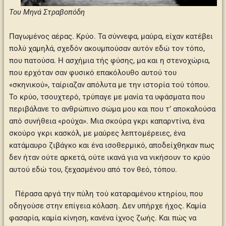
Του
Μηνά Στραβοπόδη
Παγωμένος αέρας. Κρύο. Τα σύννεφα, μαύρα, είχαν κατέβει
πολύ χαμηλά, σχεδόν ακουμπούσαν αυτόν εδώ τον τόπο,
που πατούσα. Η ασχήμια τής φύσης, μα και η στενοχώρια,
που ερχόταν σαν φυσικό επακόλουθο αυτού του
«σκηνικού», ταίριαζαν απόλυτα με την ιστορία τού τόπου.
Το κρύο, τσουχτερό, τρύπαγε με μανία τα υφάσματα που
περιβάλανε το ανθρώπινο σώμα μου και που τ’ αποκαλούσα
από συνήθεια «ρούχα». Μια σκούρα γκρι καπαρντίνα, ένα
σκούρο γκρι κασκόλ, με μαύρες λεπτομέρειες, ένα
κατάμαυρο ζιβάγκο και ένα ισοθερμικό, αποδείχθηκαν πως
δεν ήταν ούτε αρκετά, ούτε ικανά για να νικήσουν το κρύο
αυτού εδώ του, ξεχασμένου από τον θεό, τόπου.
Πέρασα αργά την πύλη τού καταραμένου κτηρίου, που
οδηγούσε στην επίγεια κόλαση. Δεν υπήρχε ήχος. Καμία
φασαρία, καμία κίνηση, κανένα ίχνος ζωής. Και πώς να