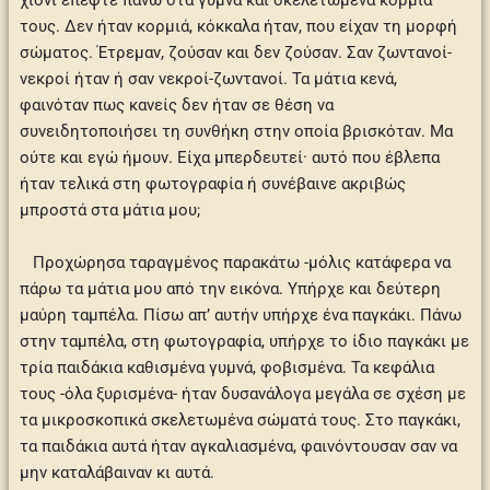
χιόνι έπεφτε πάνω στα γυμνά και σκελετωμένα κορμιά
τους. Δεν ήταν κορμιά, κόκκαλα ήταν, που είχαν τη μορφή
σώματος. Έτρεμαν, ζούσαν και δεν ζούσαν. Σαν ζωντανοί-
νεκροί ήταν ή σαν νεκροί-ζωντανοί. Τα μάτια κενά,
φαινόταν πως κανείς δεν ήταν σε θέση να
συνειδητοποιήσει τη συνθήκη στην οποία βρισκόταν. Μα
ούτε και εγώ ήμουν. Είχα μπερδευτεί· αυτό που έβλεπα
ήταν τελικά στη φωτογραφία ή συνέβαινε ακριβώς
μπροστά στα μάτια μου;
Προχώρησα ταραγμένος παρακάτω -μόλις κατάφερα να
πάρω τα μάτια μου από την εικόνα. Υπήρχε και δεύτερη
μαύρη ταμπέλα. Πίσω απ’ αυτήν υπήρχε ένα παγκάκι. Πάνω
στην ταμπέλα, στη φωτογραφία, υπήρχε το ίδιο παγκάκι με
τρία παιδάκια καθισμένα γυμνά, φοβισμένα. Τα κεφάλια
τους -όλα ξυρισμένα- ήταν δυσανάλογα μεγάλα σε σχέση με
τα μικροσκοπικά σκελετωμένα σώματά τους. Στο παγκάκι,
τα παιδάκια αυτά ήταν αγκαλιασμένα, φαινόντουσαν σαν να
μην καταλάβαιναν κι αυτά.